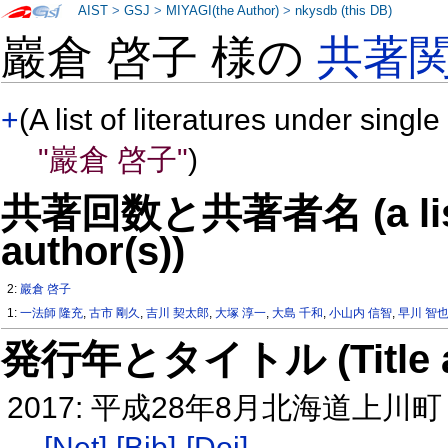
AIST
>
GSJ
>
MIYAGI(the Author)
>
nkysdb (this DB)
巖倉 啓子 様の
共著
+
(A list of literatures under single
"巖倉 啓子"
)
共著回数と共著者名 (a list o
author(s))
2:
巖倉 啓子
1:
一法師 隆充
,
古市 剛久
,
吉川 契太郎
,
大塚 淳一
,
大島 千和
,
小山内 信智
,
早川 智
発行年とタイトル (Title and 
2017: 平成28年8月北海道
[Net]
[Bib]
[Doi]