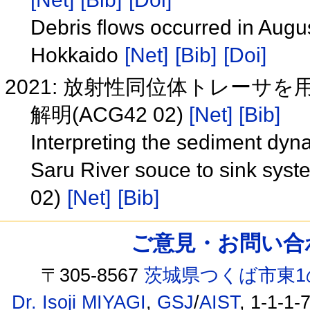
Debris flows occurred in Aug
Hokkaido
[Net]
[Bib]
[Doi]
2021: 放射性同位体トレー
解明(ACG42 02)
[Net]
[Bib]
Interpreting the sediment dyn
Saru River souce to sink syst
02)
[Net]
[Bib]
ご意見・お問い合わせ /
〒305-8567
茨城県つくば市東1
Dr. Isoji MIYAGI
,
GSJ
/
AIST
, 1-1-1-