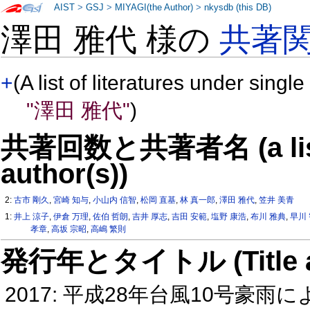
AIST
>
GSJ
>
MIYAGI(the Author)
>
nkysdb (this DB)
澤田 雅代 様の
共著
+
(A list of literatures under single
"澤田 雅代"
)
共著回数と共著者名 (a list o
author(s))
2:
古市 剛久
,
宮崎 知与
,
小山内 信智
,
松岡 直基
,
林 真一郎
,
澤田 雅代
,
笠井 美青
1:
井上 涼子
,
伊倉 万理
,
佐伯 哲朗
,
吉井 厚志
,
吉田 安範
,
塩野 康浩
,
布川 雅典
,
早川
孝章
,
高坂 宗昭
,
高嶋 繁則
発行年とタイトル (Title and 
2017: 平成28年台風10号