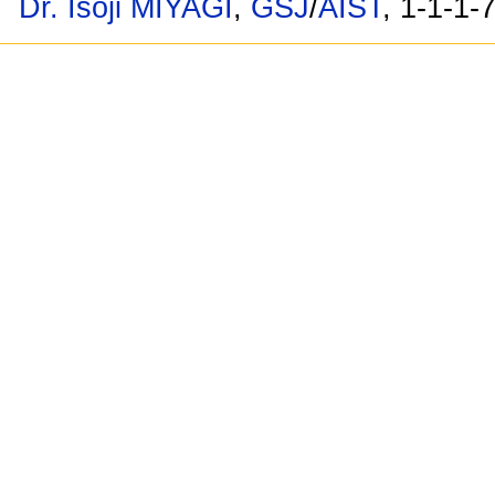
Dr. Isoji MIYAGI
,
GSJ
/
AIST
, 1-1-1-