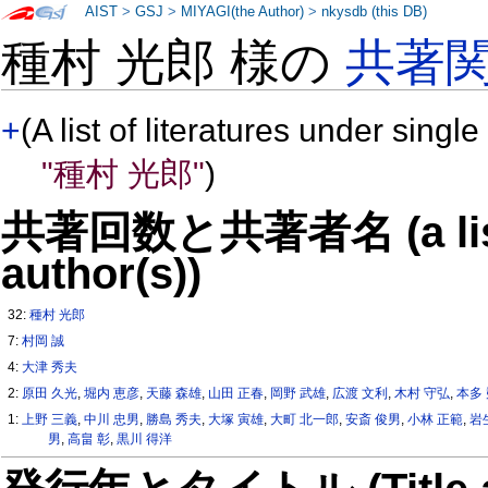
AIST
>
GSJ
>
MIYAGI(the Author)
>
nkysdb (this DB)
種村 光郎 様の
共著
+
(A list of literatures under single
"種村 光郎"
)
共著回数と共著者名 (a list o
author(s))
32:
種村 光郎
7:
村岡 誠
4:
大津 秀夫
2:
原田 久光
,
堀内 恵彦
,
天藤 森雄
,
山田 正春
,
岡野 武雄
,
広渡 文利
,
木村 守弘
,
本多
1:
上野 三義
,
中川 忠男
,
勝島 秀夫
,
大塚 寅雄
,
大町 北一郎
,
安斎 俊男
,
小林 正範
,
岩
男
,
高畠 彰
,
黒川 得洋