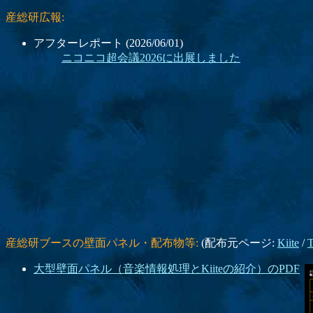
産総研広報:
アフターレポート (2026/06/01)
ニコニコ超会議2026に出展しました
産総研ブースの壁面パネル・配布物等:
(配布元ページ:
Kiite
/
T
大型壁面パネル（音楽情報処理とKiiteの紹介）のPDF