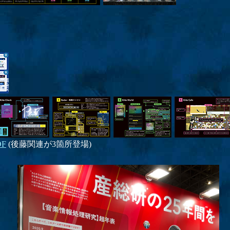
DF
(後藤関連が3箇所登場)