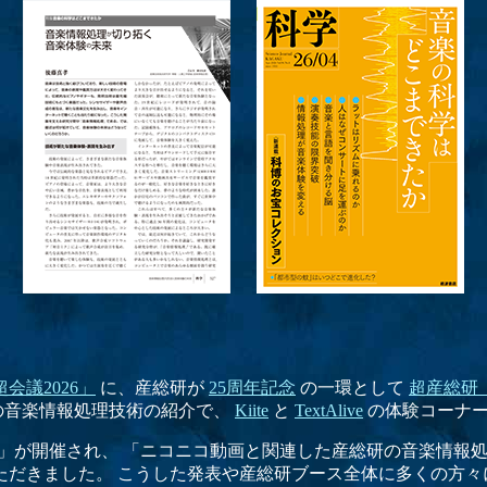
会議2026」
に、産総研が
25周年記念
の一環として
超産総研
、我々の音楽情報処理技術の紹介で、
Kiite
と
TextAlive
の体験コーナー
頭発表」が開催され、 「ニコニコ動画と関連した産総研の音楽情報処理の
ただきました。 こうした発表や産総研ブース全体に多くの方