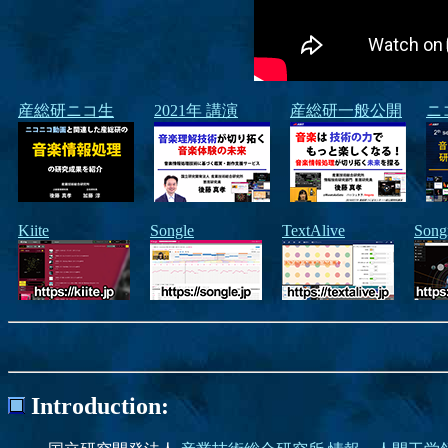
産総研ニコ生
2021年 講演
産総研一般公開
ニ
Kiite
Songle
TextAlive
Song
Introduction: