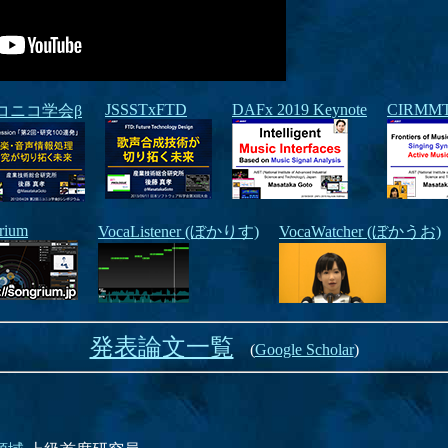
JSSSTxFTD
DAFx 2019 Keynote
CIRMMT 
コニコ学会β
rium
VocaListener (ぼかりす)
VocaWatcher (ぼかうお)
発表論文一覧
(
Google Scholar
)