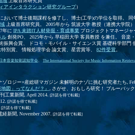
領域
上級首席研究員
ィアインタラクション研究グループ
）
において博士後期課程を修了し、博士(工学)の学位を取得。 同
域
上級首席研究員。 2005年から 筑波大学 教授（連携大学院）（2
17年に
IPA 未踏IT人材発掘・育成事業
プロジェクトマネージャー(P
ネル
創発PO、 2025年から 早稲田大学 客員教授 を兼任。 
興会賞、 ドコモ・モバイル・サイエンス賞 基礎科学部門 優秀
念特別賞、 情報処理学会 論文賞、星雲賞等、
82件受賞
。
日本音楽知覚認知学会
、
The International Society for Music Information Retriev
 ナゾロジー×産総研マガジン 未解明のナゾに挑む研究者たち, Februar
楽地図」ってなんだ？』
, さがせ、おもしろ研究！ ブルーバックス探検隊
日刊工業新聞, April 2014.
[許諾を得て転載]
012.
[許諾を得て転載]
.
[許諾を得て転載]
 電経新聞, November 2007.
[許諾を得て転載]