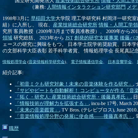
国立研究開発法人
産業技術総合研究所
情報・人間工学
（兼務:
人間情報インタラクション研究部門
メデ
1998年3月に
早稲田大学
大学院 理工学研究科 村岡洋一研究室
組）に入所し、 現在、
産業技術総合研究所
情報・人間工学領
究所 客員教授（2009年3月まで客員准教授）、 2009年から20
領域
研究総括、 2023年から
JST
創発的研究支援事業
後藤パ
ェースの研究に興味をもつ。 日本学士院学術奨励賞、日本学術振
の文部科学大臣表彰 若手科学者賞、 情報処理学会 長尾真記
情報処理学会
(
音楽情報科学研究会
)、
電子情報通信学会
、
日本音響学会
、
紹介記事:
「初音ミクも研究対象！未来の音楽体験を作る研究」
,
『サビやビートを自動解析！ コンピュータが作る「音
「拓く・研究人: 産業技術総合研究所・後藤真孝氏」
, 
「情報技術が理解力を拡張する」
, incu-be 17号, March 2
「未来の音楽鑑賞」
, TV Bros. (テレビブロス), June 2010
「音楽情報処理分野の発展に使命感――後藤真孝氏」
,
職歴