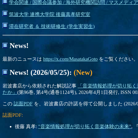
学会関連 / 国際会議参加 / 海外研究機関訪問 / マスメディア
筑波大学 連携大学院 後藤真孝研究室
滞在研究者 ＆ 技術研修生 (学生実習生)
News!
最新のニュースは
https://x.com/MasatakaGoto
をご覧ください
News! (2026/05/25):
(New)
岩波書店から依頼された解説記事
「音楽情報処理が切り拓く
たか」
(第96巻, 第4号(通巻1124号), 2026年4月1日発行, ISSN 00
この
誌面PDF
を、岩波書店の許諾を得て公開しました (2026/05
誌面PDF:
後藤 真孝:
"音楽情報処理が切り拓く音楽体験の未来"
, 