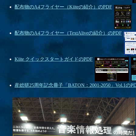
配布物のA4フライヤー（Kiiteの紹介）のPDF
配布物のA4フライヤー（TextAliveの紹介）のPDF
Kiite クイックスタートガイドのPDF
産総研25周年記念冊子「BATON：2001-2050」Vol.1のP