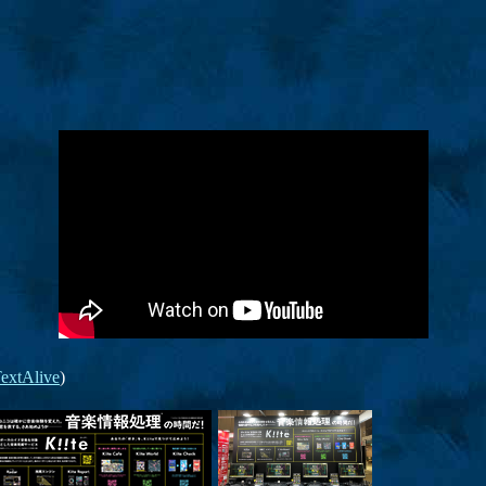
extAlive
)