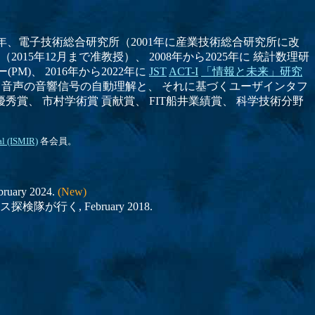
年、電子技術総合研究所（2001年に産業技術総合研究所に改
015年12月まで准教授）、 2008年から2025年に 統計数理研
M)、 2016年から2022年に
JST
ACT-I
「情報と未来」研究
音楽・音声の音響信号の自動理解と、 それに基づくユーザインタフ
賞、 市村学術賞 貢献賞、 FIT船井業績賞、 科学技術分野
al (ISMIR)
各会員。
y 2024.
(New)
が行く, February 2018.