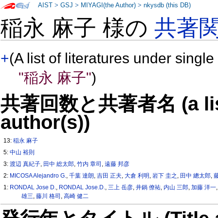
AIST
>
GSJ
>
MIYAGI(the Author)
>
nkysdb (this DB)
稲永 麻子 様の
共著
+
(A list of literatures under single
"稲永 麻子"
)
共著回数と共著者名 (a list o
author(s))
13:
稲永 麻子
5:
中山 裕則
3:
渡辺 真紀子
,
田中 総太郎
,
竹内 章司
,
遠藤 邦彦
2:
MICOSA Alejandro G.
,
千葉 達朗
,
吉田 正夫
,
大倉 利明
,
岩下 圭之
,
田中 總太郎
,
1:
RONDAL Jose D.
,
RONDAL Jose.D.
,
三上 岳彦
,
井鍋 僚祐
,
内山 三郎
,
加藤 洋一
雄三
,
藤川 格司
,
高崎 健二