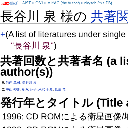
AIST
>
GSJ
>
MIYAGI(the Author)
>
nkysdb (this DB)
長谷川 泉 様の
共著
+
(A list of literatures under single
"長谷川 泉"
)
共著回数と共著者名 (a list o
author(s))
6:
竹内 章司
,
長谷川 泉
2:
中山 裕則
,
稲永 麻子
,
米沢 千夏
,
見富 恭
発行年とタイトル (Title and 
1996: CD ROMによる衛星