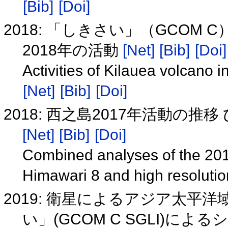
[Bib]
[Doi]
2018: 「しきさい」（GCO
2018年の活動
[Net]
[Bib]
[Doi]
Activities of Kilauea volcano
[Net]
[Bib]
[Doi]
2018: 西之島2017年活動の
[Net]
[Bib]
[Doi]
Combined analyses of the 201
Himawari 8 and high resolutio
2019: 衛星によるアジア太平
い」(GCOM C SGLI)に