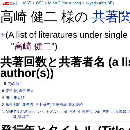
AIST
>
GSJ
>
MIYAGI(the Author)
>
nkysdb (this DB)
高崎 健二 様の
共著
+
(A list of literatures under single
"高崎 健二"
)
共著回数と共著者名 (a list o
author(s))
15:
高崎 健二
9:
安田 敦
,
金子 隆之
4:
田中 総太郎
2:
亀田 和昭
,
前野 深
,
田中 修三
,
羽柴 秀樹
,
青木 陽介
1:
MARTIN J. Wooster
,
ハク ナズムル
,
中山 裕則
,
中田 節也
,
内山 三郎
,
小山 悦郎
,
司
,
菅 雄三