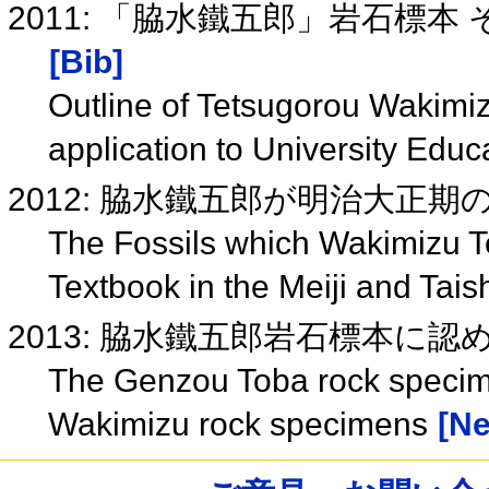
2011: 「脇水鐵五郎」岩石標
[Bib]
Outline of Tetsugorou Wakimi
application to University Educ
2012: 脇水鐵五郎が明治大正
The Fossils which Wakimizu T
Textbook in the Meiji and Tai
2013: 脇水鐵五郎岩石標本に
The Genzou Toba rock specim
Wakimizu rock specimens
[Ne