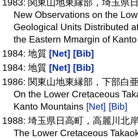
1983: 関東山地東縁部，埼玉
New Observations on the Lowe
Geological Units Distributed a
the Eastern Mmargin of Kant
1984: 地質
[Net]
[Bib]
1984: 地質
[Net]
[Bib]
1986: 関東山地東縁部，下部
On the Lower Cretaceous Taka
Kanto Mountains
[Net]
[Bib]
1988: 埼玉県日高町，高麗川
The Lower Cretaceous Takaok