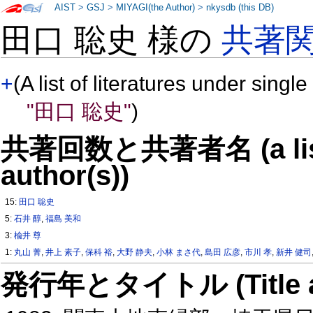
AIST
>
GSJ
>
MIYAGI(the Author)
>
nkysdb (this DB)
田口 聡史 様の
共著
+
(A list of literatures under single
"田口 聡史"
)
共著回数と共著者名 (a list o
author(s))
15:
田口 聡史
5:
石井 醇
,
福島 美和
3:
楡井 尊
1:
丸山 菁
,
井上 素子
,
保科 裕
,
大野 静夫
,
小林 まさ代
,
島田 広彦
,
市川 孝
,
新井 健司
発行年とタイトル (Title and 