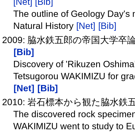
[Net]
[Bib]
The outline of Geology Day's
Natural History
[Net]
[Bib]
2009: 脇水鉄五郎の帝国大学
[Bib]
Discovery of 'Rikuzen Oshima'
Tetsugorou WAKIMIZU for gradu
[Net]
[Bib]
2010: 岩石標本から観た脇水
The discovered rock specimens
WAKIMIZU went to study to E