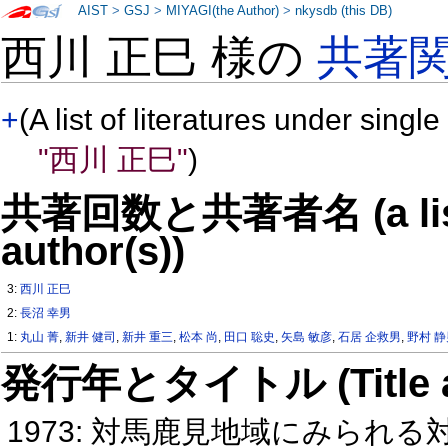
AIST
>
GSJ
>
MIYAGI(the Author)
>
nkysdb (this DB)
西川 正巳 様の
共著
+
(A list of literatures under single
"西川 正巳"
)
共著回数と共著者名 (a list o
author(s))
3:
西川 正巳
2:
長沼 幸男
1:
丸山 菁
,
新井 健司
,
新井 重三
,
松本 尚
,
田口 聡史
,
矢島 敏彦
,
石居 企救男
,
野村 
発行年とタイトル (Title and 
1973: 対馬鹿見地域にみられ