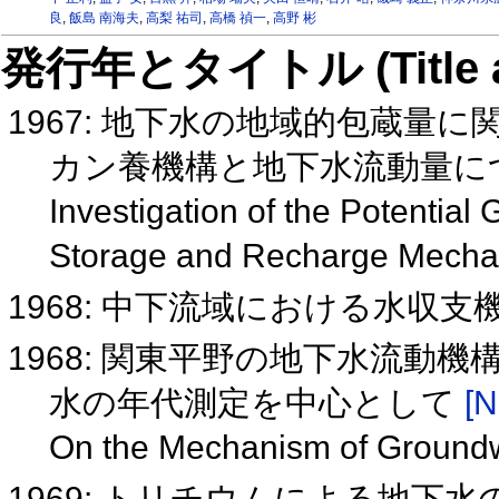
良
,
飯島 南海夫
,
高梨 祐司
,
高橋 禎一
,
高野 彬
発行年とタイトル (Title and 
1967: 地下水の地域的包蔵量
カン養機構と地下水流動量に
Investigation of the Potentia
Storage and Recharge Mechan
1968: 中下流域における水収
1968: 関東平野の地下水流動
水の年代測定を中心として
[N
On the Mechanism of Groundw
1969: トリチウムによる地下