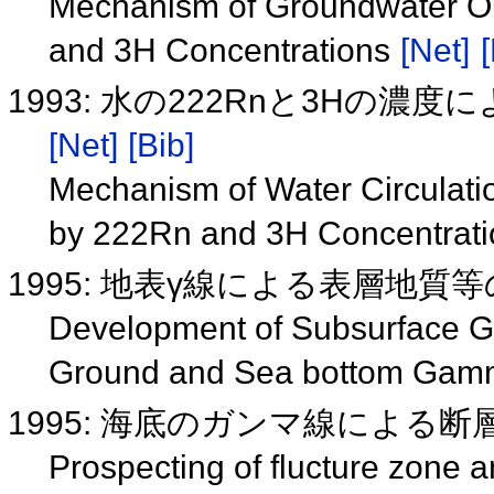
Mechanism of Groundwater Ou
and 3H Concentrations
[Net]
[
1993: 水の222Rnと3Hの
[Net]
[Bib]
Mechanism of Water Circulatio
by 222Rn and 3H Concentrat
1995: 地表γ線による表層地質
Development of Subsurface Ge
Ground and Sea bottom Gam
1995: 海底のガンマ線による
Prospecting of flucture zone a