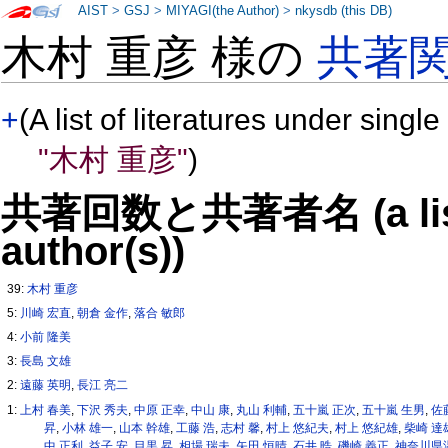
AIST
>
GSJ
>
MIYAGI(the Author)
>
nkysdb (this DB)
木村 重彦 様の
共著
+
(A list of literatures under single
"木村 重彦"
)
共著回数と共著者名 (a list o
author(s))
39:
木村 重彦
5:
川崎 宏直
,
朝倉 金作
,
落合 敏郎
4:
小前 隆美
3:
長島 文雄
2:
遠藤 英明
,
長江 亮二
1:
上村 春美
,
下沢 秀夫
,
中原 正幸
,
中山 康
,
丸山 利輔
,
五十嵐 正次
,
五十嵐 生男
,
佐
昇
,
小林 雄一
,
山本 幹雄
,
工藤 浩
,
志村 馨
,
村上 悠紀夫
,
村上 悠紀雄
,
柴崎 達
中 正利
,
益子 安
,
目黒 昇
,
相場 瑞夫
,
矢田 恒晴
,
石井 晧
,
磯崎 義正
,
神奈川県