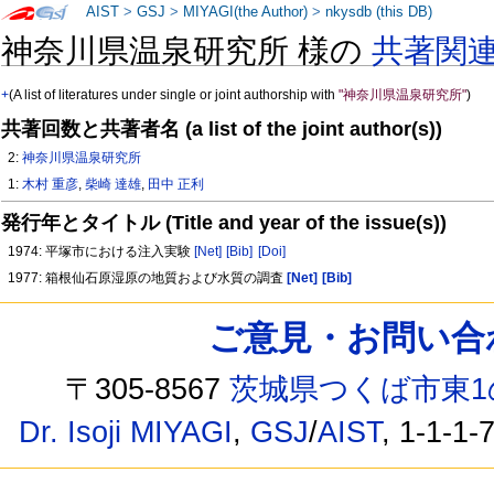
AIST
>
GSJ
>
MIYAGI(the Author)
>
nkysdb (this DB)
神奈川県温泉研究所 様の
共著関
+
(A list of literatures under single or joint authorship with
"神奈川県温泉研究所"
)
共著回数と共著者名 (a list of the joint author(s))
2:
神奈川県温泉研究所
1:
木村 重彦
,
柴崎 達雄
,
田中 正利
発行年とタイトル (Title and year of the issue(s))
1974: 平塚市における注入実験
[Net]
[Bib]
[Doi]
1977: 箱根仙石原湿原の地質および水質の調査
[Net]
[Bib]
ご意見・お問い合わせ /
〒305-8567
茨城県つくば市東1
Dr. Isoji MIYAGI
,
GSJ
/
AIST
, 1-1-1-