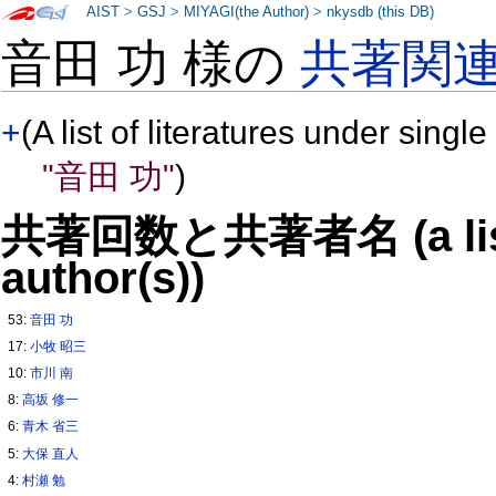
AIST
>
GSJ
>
MIYAGI(the Author)
>
nkysdb (this DB)
音田 功 様の
共著関
+
(A list of literatures under single
"音田 功"
)
共著回数と共著者名 (a list o
author(s))
53:
音田 功
17:
小牧 昭三
10:
市川 南
8:
高坂 修一
6:
青木 省三
5:
大保 直人
4:
村瀬 勉