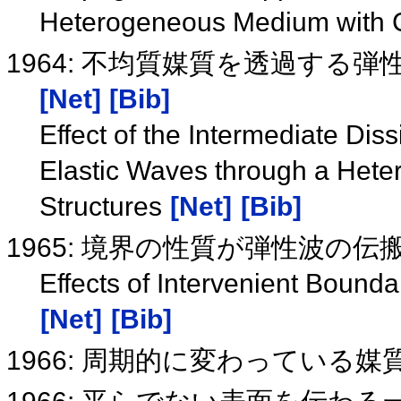
Heterogeneous Medium with Ce
1964: 不均質媒質を透過する
[Net]
[Bib]
Effect of the Intermediate Dis
Elastic Waves through a Het
Structures
[Net]
[Bib]
1965: 境界の性質が弾性波の
Effects of Intervenient Bound
[Net]
[Bib]
1966: 周期的に変わっている