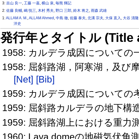
3:
吉山 良一
,
工藤 一嘉
,
横山 泉
,
毎熊 輝記
2:
佐藤 良輔
,
嶋 悦三
,
木村 秀夫
,
野口 三郎
,
鈴木 将之
,
雨森 武雄
1:
ALLAM A. M.
,
ALLAM Ahmed
,
中島 徹
,
佐藤 泰夫
,
北溝 宗夫
,
大保 直入
,
大谷 清隆
洋史
発行年とタイトル (Title and 
1958: カルデラ成因について
1958: 屈斜路湖，阿寒湖，及
[Net]
[Bib]
1959: カルデラ成因についての
1959: 屈斜路カルデラの地下
1959: 屈斜路湖上における重力
1960: Lava domeの地磁気