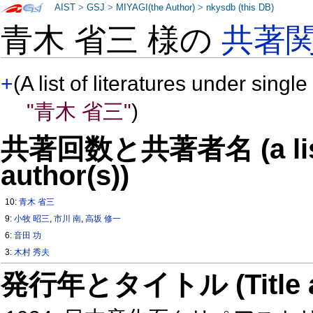
AIST
>
GSJ
>
MIYAGI(the Author)
>
nkysdb (this DB)
青木 省三 様の
共著
+
(A list of literatures under single
"青木 省三"
)
共著回数と共著者名 (a list o
author(s))
10:
青木 省三
9:
小牧 昭三
,
市川 南
,
高坂 修一
6:
音田 功
3:
木村 秀夫
発行年とタイトル (Title and 