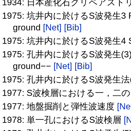
1934: 日本産化石クリペアス
1975: 坑井内に於けるS波発生3 Refrac
ground
[Net]
[Bib]
1975: 坑井内に於けるS波発生4 Sei
1975: 孔井内に於けるS波発生(3)−−Ref
ground−−
[Net]
[Bib]
1975: 孔井内に於けるS波発生法(4)−
1977: S波検層における一，二
1977: 地盤掘削と弾性波速度
[Ne
1978: 単一孔におけるS波検層
[