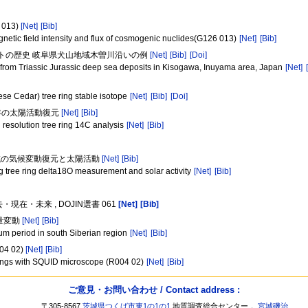
013)
[Net]
[Bib]
agnetic field intensity and flux of cosmogenic nuclides(G126 013)
[Net]
[Bib]
ートの歴史 岐阜県犬山地域木曽川沿いの例
[Net]
[Bib]
[Doi]
s from Triassic Jurassic deep sea deposits in Kisogawa, Inuyama area, Japan
[Net]
se Cedar) tree ring stable isotope
[Net]
[Bib]
[Doi]
0年の太陽活動復元
[Net]
[Bib]
 resolution tree ring 14C analysis
[Net]
[Bib]
地域の気候変動復元と太陽活動
[Net]
[Bib]
 tree ring delta18O measurement and solar activity
[Net]
[Bib]
在・未来 , DOJIN選書 061
[Net]
[Bib]
量変動
[Net]
[Bib]
imum period in south Siberian region
[Net]
[Bib]
 02)
[Net]
[Bib]
e rings with SQUID microscope (R004 02)
[Net]
[Bib]
ご意見・お問い合わせ / Contact address :
〒305-8567
茨城県つくば市東1の1の1
地質調査総合センター，
宮城磯治