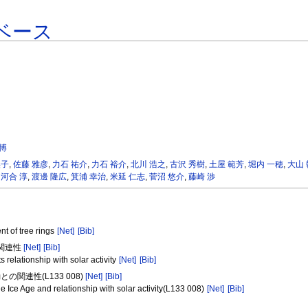
ベース
貴博
美子
,
佐藤 雅彦
,
力石 祐介
,
力石 裕介
,
北川 浩之
,
古沢 秀樹
,
土屋 範芳
,
堀内 一穂
,
大山
,
河合 淳
,
渡邊 隆広
,
箕浦 幸治
,
米延 仁志
,
菅沼 悠介
,
藤崎 渉
nt of tree rings
[Net]
[Bib]
の関連性
[Net]
[Bib]
s relationship with solar activity
[Net]
[Bib]
関連性(L133 008)
[Net]
[Bib]
tle Ice Age and relationship with solar activity(L133 008)
[Net]
[Bib]