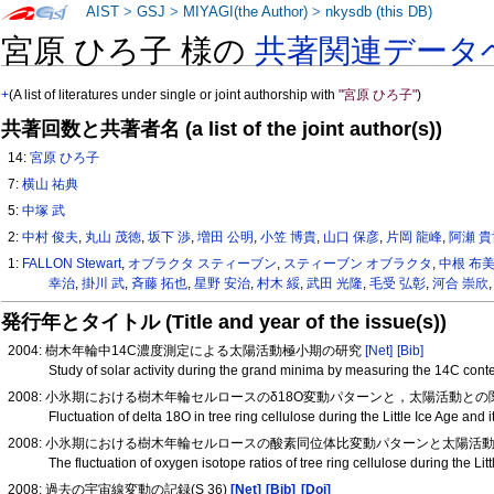
AIST
>
GSJ
>
MIYAGI(the Author)
>
nkysdb (this DB)
宮原 ひろ子 様の
共著関連データ
+
(A list of literatures under single or joint authorship with
"宮原 ひろ子"
)
共著回数と共著者名 (a list of the joint author(s))
14:
宮原 ひろ子
7:
横山 祐典
5:
中塚 武
2:
中村 俊夫
,
丸山 茂徳
,
坂下 渉
,
増田 公明
,
小笠 博貴
,
山口 保彦
,
片岡 龍峰
,
阿瀬 
1:
FALLON Stewart
,
オブラクタ スティーブン
,
スティーブン オブラクタ
,
中根 布
幸治
,
掛川 武
,
斉藤 拓也
,
星野 安治
,
村木 綏
,
武田 光隆
,
毛受 弘彰
,
河合 崇欣
発行年とタイトル (Title and year of the issue(s))
2004: 樹木年輪中14C濃度測定による太陽活動極小期の研究
[Net]
[Bib]
Study of solar activity during the grand minima by measuring the 14C conte
2008: 小氷期における樹木年輪セルロースのδ18O変動パターンと，太陽活動と
Fluctuation of delta 18O in tree ring cellulose during the Little Ice Age and it
2008: 小氷期における樹木年輪セルロースの酸素同位体比変動パターンと太陽活動との
The fluctuation of oxygen isotope ratios of tree ring cellulose during the Lit
2008: 過去の宇宙線変動の記録(S 36)
[Net]
[Bib]
[Doi]