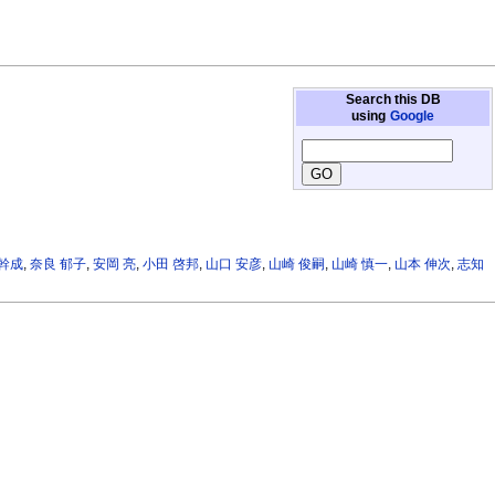
Search this DB
using
Google
 幹成
,
奈良 郁子
,
安岡 亮
,
小田 啓邦
,
山口 安彦
,
山崎 俊嗣
,
山崎 慎一
,
山本 伸次
,
志知