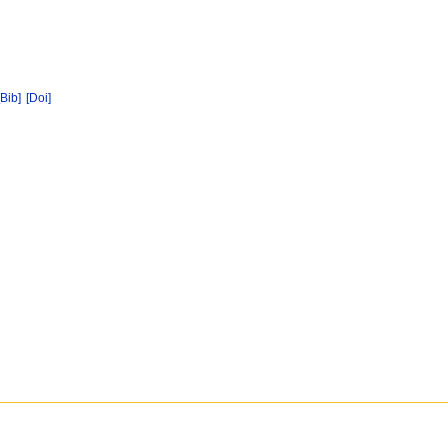
[Bib]
[Doi]