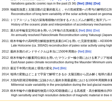
Variations galactic cosmic rays in the past (S 36)
[Net]
[Bib]
[Doi]
2009: 地磁気強度と太陽活動の定量的復元と，その気候変動への寄与の解明(G126 
Reconstruction of long term variability of the solar activity based on geom
2011: トリアス−ジュラ紀の深海堆積物の付加するメカニズムの解明と海洋プレ
History of the oceanic plate and interpretation of accretionary mechanism
2011: 屋久杉年輪安定同位体を用いた1年毎の古気候復元
[Net]
[Bib]
[Doi]
An annually resolved Paleoclimate Reconstruction using Yakusugi (Japane
2011: 樹木年輪中の高時間分解能放射性炭素(14C)を用いた完新世後期(～AD30
Late Holocene (ca. 300AD) reconstruction of paleo solar activity using high
2012: 最終氷期のボンドサイクルは本当に1500年周期か
[Net]
[Bib]
2012: 樹木年輪中の酸素同位体比を用いたマウンダー極小期における東アジア
East Asian paleo climate reconstruction during the Maunder Minimum using
2013: 最近千年間の気候と環境の変化
[Net]
[Bib]
2014: 地球の変動はどこまで宇宙で解明できるか 太陽活動から読み解く地球の過去・現
2014: 大陸内部湖沼堆積物に記録された最終氷期最盛期における1000年周期降水
Millennial scale variability in the precipitation during the last glacial max
2019: 樹木年輪中の微量磁性物質のSQUID顕微鏡による高感度・高分解能検出(R004
High sensitivity and high resolution detection of magnetic material in tre