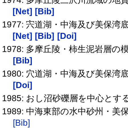
[Net]
[Bib]
1977: 宍道湖・中海及び美保
[Net]
[Bib]
[Doi]
1978: 多摩丘陵・柿生泥岩層
[Bib]
1980: 穴道湖・中海及び美保
[Doi]
1985: おし沼砂礫層を中心と
1989: 中海東部の水中砂州・
[Bib]