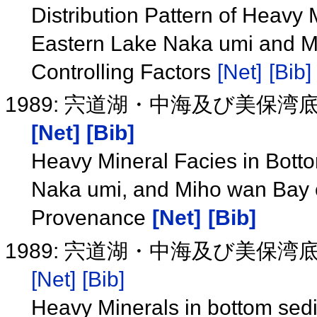
Distribution Pattern of Heavy 
Eastern Lake Naka umi and Mi
Controlling Factors
[Net]
[Bib]
1989: 宍道湖・中海及び美保
[Net]
[Bib]
Heavy Mineral Facies in Botto
Naka umi, and Miho wan Bay on
Provenance
[Net]
[Bib]
1989: 宍道湖・中海及び美保
[Net]
[Bib]
Heavy Minerals in bottom sedi