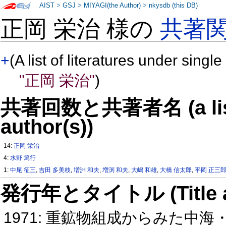
AIST
>
GSJ
>
MIYAGI(the Author)
>
nkysdb (this DB)
正岡 栄治 様の
共著
+
(A list of literatures under single
"正岡 栄治"
)
共著回数と共著者名 (a list o
author(s))
14:
正岡 栄治
4:
水野 篤行
1:
中尾 征三
,
吉田 多美枝
,
増淵 和夫
,
増渕 和夫
,
大嶋 和雄
,
大橋 信太郎
,
平岡 正三
発行年とタイトル (Title and 
1971: 重鉱物組成からみた中