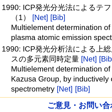
1990: ICP発光分光法によ
（1）
[Net]
[Bib]
Multielement determination of 
plasma atomic emission spect
1990: ICP発光分析法によ
スの多元素同時定量
[Net]
[Bib
Multielement determination of 
Kazusa Group, by inductively
spectrometry
[Net]
[Bib]
ご意見・お問い合わせ /