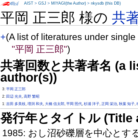
AIST
>
GSJ
>
MIYAGI(the Author)
>
nkysdb (this DB)
平岡 正三郎 様の
共
+
(A list of literatures under single
"平岡 正三郎"
)
共著回数と共著者名 (a list o
author(s))
3:
平岡 正三郎
2:
田辺 光夫
,
高野 繁昭
1:
吉田 多美枝
,
増渕 和夫
,
大橋 信太郎
,
平岡 照代
,
杉浦 洋子
,
正岡 栄治
,
秋葉 知子
,
発行年とタイトル (Title and 
1985: おし沼砂礫層を中心と