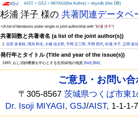
AIST
>
GSJ
>
MIYAGI(the Author)
>
nkysdb (this DB)
杉浦 洋子 様の
共著関連データベ
+
(A list of literatures under single or joint authorship with
"杉浦 洋子"
)
共著回数と共著者名 (a list of the joint author(s))
1:
吉田 多美枝
,
増渕 和夫
,
大橋 信太郎
,
平岡 正三郎
,
平岡 照代
,
杉浦 洋子
,
正岡 栄
発行年とタイトル (Title and year of the issue(s))
1985: おし沼砂礫層を中心とする生田緑地の地質
[Net]
[Bib]
ご意見・お問い合わせ /
〒305-8567
茨城県つくば市東1
Dr. Isoji MIYAGI
,
GSJ
/
AIST
, 1-1-1-