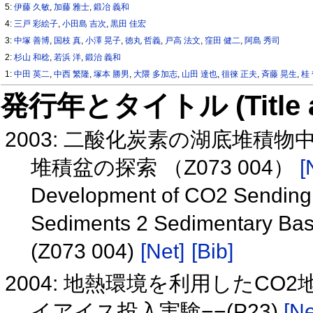
5:
伊藤 久敏
,
加藤 雅士
,
鍛冶 義和
4:
三戸 彩絵子
,
小田島 吉次
,
黒田 佳宏
3:
中塚 善博
,
国枝 真
,
小澤 晃子
,
徳丸 哲義
,
戸高 法文
,
窪田 健二
,
阿島 秀司
2:
杉山 和稔
,
若浜 洋
,
鍛治 義和
1:
中田 英二
,
中西 繁隆
,
塚本 勝男
,
大隈 多加志
,
山田 達也
,
徂徠 正夫
,
斉藤 晃生
,
桂
発行年とタイトル (Title and 
2003: 二酸化炭素の湖底堆積
堆積盆の探索 （Z073 004）
[
Development of CO2 Sending 
Sediments 2 Sedimentary Bas
(Z073 004)
[Net]
[Bib]
2004: 地熱環境を利用したC
イアイス投入実験−−(P23)
[Ne