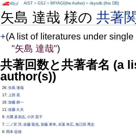
AIST
>
GSJ
>
MIYAGI(the Author)
>
nkysdb (this DB)
矢島 達哉 様の
共著
+
(A list of literatures under single
"矢島 達哉"
)
共著回数と共著者名 (a list o
author(s))
26:
矢島 達哉
17:
上田 晃
16:
加藤 耕一
11:
佐藤 久夫
9:
大隅 多加志
,
小沢 晃子
7:
二ノ宮 淳
,
佐藤 龍也
,
加藤 孝幸
,
水落 幸広
,
海江田 秀志
6:
岡本 征雄