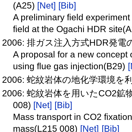
(A25)
[Net]
[Bib]
A preliminary field experimen
field at the Ogachi HDR site(
2006: 排ガス注入方式HDR発電の
A proposal for a new concept 
using flue gas injection(B29)
[
2006: 蛇紋岩体の地化学環境
2006: 蛇紋岩体を用いたCO2
008)
[Net]
[Bib]
Mass transport in CO2 fixation
mass(L215 008)
[Net]
[Bib]