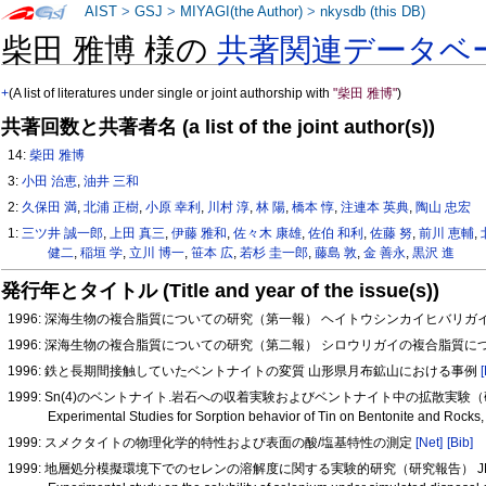
AIST
>
GSJ
>
MIYAGI(the Author)
>
nkysdb (this DB)
柴田 雅博 様の
共著関連データベ
+
(A list of literatures under single or joint authorship with
"柴田 雅博"
)
共著回数と共著者名 (a list of the joint author(s))
14:
柴田 雅博
3:
小田 治恵
,
油井 三和
2:
久保田 満
,
北浦 正樹
,
小原 幸利
,
川村 淳
,
林 陽
,
橋本 惇
,
注連本 英典
,
陶山 忠宏
1:
三ツ井 誠一郎
,
上田 真三
,
伊藤 雅和
,
佐々木 康雄
,
佐伯 和利
,
佐藤 努
,
前川 恵輔
,
健二
,
稲垣 学
,
立川 博一
,
笹本 広
,
若杉 圭一郎
,
藤島 敦
,
金 善永
,
黒沢 進
発行年とタイトル (Title and year of the issue(s))
1996: 深海生物の複合脂質についての研究（第一報） ヘイトウシンカイヒバリ
1996: 深海生物の複合脂質についての研究（第二報） シロウリガイの複合脂質
1996: 鉄と長期間接触していたベントナイトの変質 山形県月布鉱山における事例
1999: Sn(4)のベントナイト.岩石への収着実験およびベントナイト中の拡散実験（研究報告
Experimental Studies for Sorption behavior of Tin on Bentonite and Rock
1999: スメクタイトの物理化学的特性および表面の酸/塩基特性の測定
[Net]
[Bib]
1999: 地層処分模擬環境下でのセレンの溶解度に関する実験的研究（研究報告） JNC T