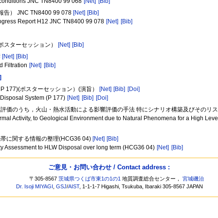
al conditions JNC TN8400 99 068
[Net]
[Bib]
NC TN8400 99 078
[Net]
[Bib]
d Progress Report H12 JNC TN8400 99 078
[Net]
[Bib]
（ポスターセッション）
[Net]
[Bib]
響
[Net]
[Bib]
d Filtration
[Net]
[Bib]
]
 177)(ポスターセッション）(演旨）
[Net]
[Bib]
[Doi]
W Disposal System (P 177)
[Net]
[Bib]
[Doi]
影響評価のうち，火山・熱水活動による影響評価の手法 特にシナリオ構築及びそのリ
ermal Activity, to Geological Environment due to Natural Phenomena for a High Le
に関する情報の整理(HCG36 04)
[Net]
[Bib]
fety Assessment to HLW Disposal over long term (HCG36 04)
[Net]
[Bib]
ご意見・お問い合わせ / Contact address :
〒305-8567
茨城県つくば市東1の1の1
地質調査総合センター，
宮城磯治
Dr. Isoji MIYAGI
,
GSJ
/
AIST
, 1-1-1-7 Higashi, Tsukuba, Ibaraki 305-8567 JAPAN