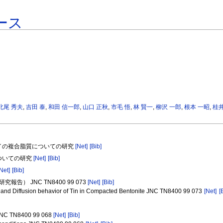
ース
北尾 秀夫
,
吉田 泰
,
和田 信一郎
,
山口 正秋
,
市毛 悟
,
林 賢一
,
柳沢 一郎
,
根本 一昭
,
桂井
ガイの複合脂質についての研究
[Net]
[Bib]
についての研究
[Net]
[Bib]
[Net]
[Bib]
） JNC TN8400 99 073
[Net]
[Bib]
s, and Diffusion behavior of Tin in Compacted Bentonite JNC TN8400 99 073
[Net]
[
N8400 99 068
[Net]
[Bib]