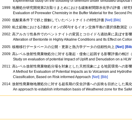
Experimental study on the solubility of selenium under simulated dispos
1999: 地層処分研究開発第2次取りまとめにおける緩衝材間隙水化学の評価（研究報告） J
Evaluation of Porewater Chemistry in the Buffer Material for the Secon
2000: 低酸素条件下で鉄と接触していたベントナイトの特性評価
[Net]
[Bib]
2000: 粘土鉱物における2価鉄イオンの関与するイオン交換平衡の選択係数測定
2002: 高アルカリ性条件でのベントナイトの変質とコロイドろ過効果に及ぼす影
Alteration of Bentonite in Highly Alkaline Conditions and Its Effect on Colloi
2005: 核種移行データベースの公開・更新と熱力学データの信頼性向上
[Net]
[Bib
2009: 高レベル放射性廃棄物処分に対する隆起・侵食に起因する影響評価の検討（P
Study on evaluation of potential Impact of Uplift and Denudation on a HL
2011: 高レベル放射性廃棄物処分場を対象とした天然現象による地質環境への
A Method for Evaluation of Potential Impacts as to Volcanism and Hydroth
Classification, Based on Risk informed Approach
[Net]
[Bib]
2014: 放射性廃棄物地層処分に対する超長期の安全評価への反映を目的とした風化帯
An approach to establish information basis of Weathered zone for the Sa