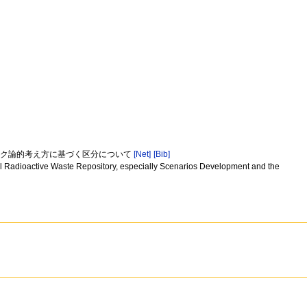
スク論的考え方に基づく区分について
[Net]
[Bib]
vel Radioactive Waste Repository, especially Scenarios Development and the