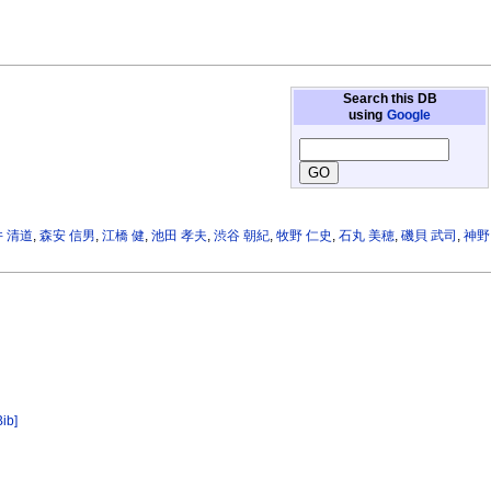
Search this DB
using
Google
 清道
,
森安 信男
,
江橋 健
,
池田 孝夫
,
渋谷 朝紀
,
牧野 仁史
,
石丸 美穂
,
磯貝 武司
,
神野
Bib]