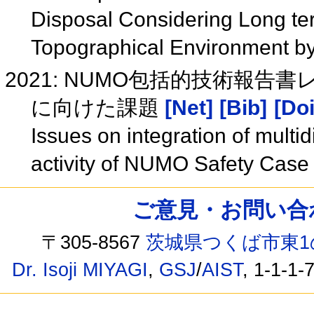
Disposal Considering Long te
Topographical Environment by
2021: NUMO包括的技術報
に向けた課題
[Net]
[Bib]
[Doi
Issues on integration of multi
activity of NUMO Safety Cas
ご意見・お問い合わせ /
〒305-8567
茨城県つくば市東1
Dr. Isoji MIYAGI
,
GSJ
/
AIST
, 1-1-1-