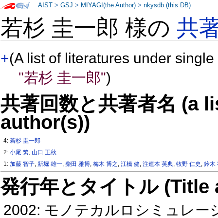
AIST
>
GSJ
>
MIYAGI(the Author)
>
nkysdb (this DB)
若杉 圭一郎 様の
共
+
(A list of literatures under single
"若杉 圭一郎"
)
共著回数と共著者名 (a list o
author(s))
4:
若杉 圭一郎
2:
小尾 繁
,
山口 正秋
1:
加藤 智子
,
新堀 雄一
,
柴田 雅博
,
梅木 博之
,
江橋 健
,
注連本 英典
,
牧野 仁史
,
鈴木
発行年とタイトル (Title and 
2002: モノテカルロシミュ