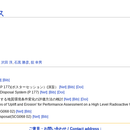
ス
,
沢田 淳
,
石黒 勝彦
,
舘 幸男
t]
[Bib]
 177)(ポスターセッション）(演旨）
[Net]
[Bib]
[Doi]
W Disposal System (P 177)
[Net]
[Bib]
[Doi]
起因する地質環境条件変化の評価方法の検討
[Net]
[Bib]
[Doi]
s of 'Uplift and Erosion' for Performance Assessment on a High Level Radioactiv
68 02)
[Net]
[Bib]
 disposal(SCG068 02)
[Net]
[Bib]
ご意見・お問い合わせ / Contact address :