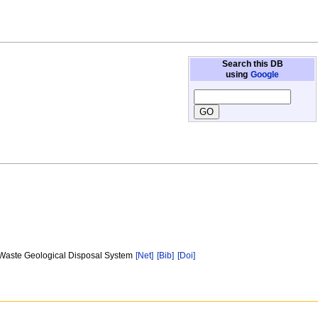
Search this DB
using
Google
e Waste Geological Disposal System
[Net]
[Bib]
[Doi]