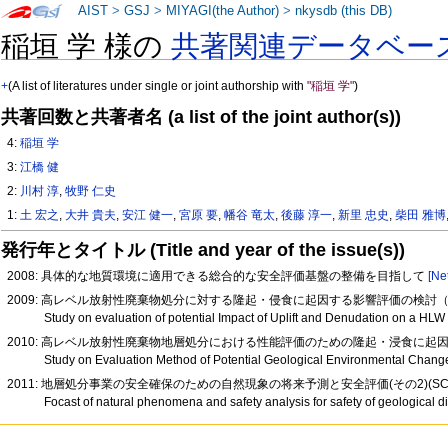
AIST
>
GSJ
>
MIYAGI(the Author)
>
nkysdb (this DB)
稲垣 学 様の
共著関連データベー
+
(A list of literatures under single or joint authorship with
"稲垣 学"
)
共著回数と共著者名 (a list of the joint author(s))
4:
稲垣 学
3:
江橋 健
2:
川村 淳
,
牧野 仁史
1:
土 宏之
,
大井 貴夫
,
安江 健一
,
宮原 要
,
幡谷 竜太
,
後藤 淳一
,
新里 忠史
,
柴田 雅博
発行年とタイトル (Title and year of the issue(s))
2008: 具体的な地質環境に適用できる総合的な安全評価基盤の整備を目指して
[Ne
2009: 高レベル放射性廃棄物処分に対する隆起・侵食に起因する影響評価の検討（P
Study on evaluation of potential Impact of Uplift and Denudation on a HL
2010: 高レベル放射性廃棄物地層処分における性能評価のための隆起・浸食に
Study on Evaluation Method of Potential Geological Environmental Change
2011: 地層処分事業の安全確保のための自然現象の将来予測と安全評価(その2)(SCG0
Focast of natural phenomena and safety analysis for safety of geological