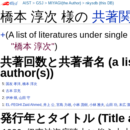
AIST
>
GSJ
>
MIYAGI(the Author)
>
nkysdb (this DB)
橋本 淳次 様の
共著
+
(A list of literatures under single
"橋本 淳次"
)
共著回数と共著者名 (a list o
author(s))
5:
国友 孝洋
,
橋本 淳次
4:
古本 宗充
2:
伊神 煇
,
山田 守
1:
EL-FEGHI Zaid Ahmed
,
井上 公
,
宮島 力雄
,
小林 茂樹
,
小林 雅夫
,
山田 功
,
末広 
発行年とタイトル (Title and 