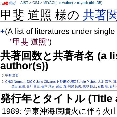
AIST
>
GSJ
>
MIYAGI(the Author)
>
nkysdb (this DB)
甲斐 道照 様の
共著
+
(A list of literatures under single
"甲斐 道照"
)
共著回数と共著者名 (a list o
author(s))
6:
甲斐 道照
1:
CHOI Norman
,
DICIC Julio Olivares
,
HENRIQUEZ Sergio Pichott
,
古本 宗充
,
国
柴田 直樹
,
梶川 昌三
,
橋本 淳次
,
武山 真
,
深尾 良夫
,
熊谷 博之
,
石原 靖
,
石川
発行年とタイトル (Title and 
1989: 伊東沖海底噴火に伴う火