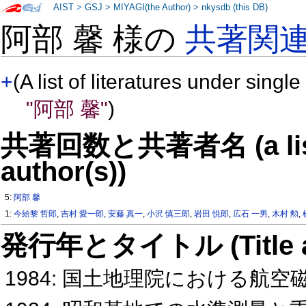
AIST
>
GSJ
>
MIYAGI(the Author)
>
nkysdb (this DB)
阿部 馨 様の
共著関
+
(A list of literatures under single
"阿部 馨"
)
共著回数と共著者名 (a list o
author(s))
5:
阿部 馨
1:
今給黎 哲郎
,
吉村 愛一郎
,
安藤 真一
,
小沢 慎三郎
,
岩田 悦郎
,
広石 一男
,
木村 勲
,
発行年とタイトル (Title and 
1984: 国土地理院における航