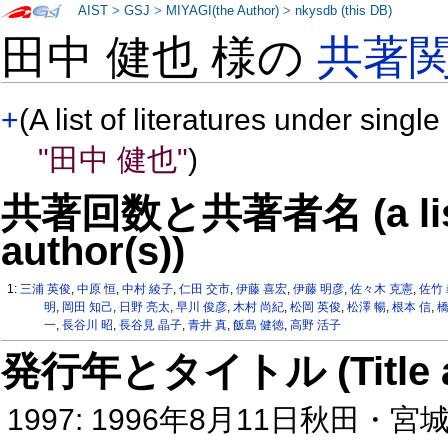
AIST
>
GSJ
>
MIYAGI(the Author)
>
nkysdb (this DB)
田中 健也 様の
共著
+
(A list of literatures under single
"田中 健也"
)
共著回数と共著者名 (a list o
author(s))
1:
三浦 英俊
,
中原 恒
,
中村 綾子
,
仁田 交市
,
伊藤 喜宏
,
伊藤 明彦
,
佐々木 克憲
,
佐竹
明
,
岡田 知己
,
日野 亮太
,
早川 俊彦
,
木村 尚紀
,
松岡 英俊
,
松澤 暢
,
根本 信
,
橋
一
,
長谷川 昭
,
長谷見 晶子
,
青井 真
,
飯島 健徳
,
高野 活子
発行年とタイトル (Title and 
1997: 1996年8月11日秋