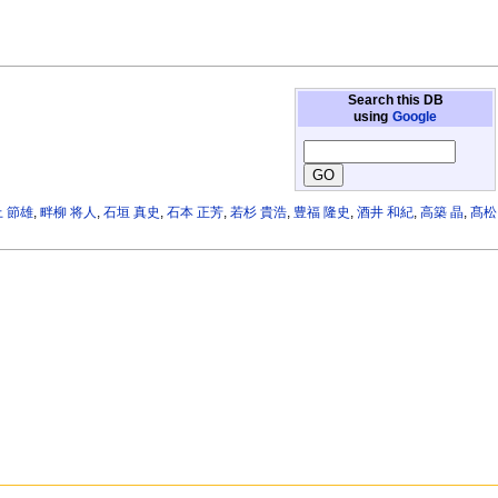
Search this DB
using
Google
 節雄
,
畔柳 将人
,
石垣 真史
,
石本 正芳
,
若杉 貴浩
,
豊福 隆史
,
酒井 和紀
,
高築 晶
,
髙松