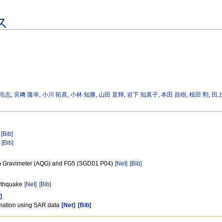
ス
 浩志
,
宮﨑 隆幸
,
小川 拓真
,
小林 知勝
,
山田 直輝
,
岩下 知真子
,
本田 昌樹
,
植田 勲
,
田上
[Bib]
[Bib]
um Gravimeter (AQG) and FG5 (SGD01 P04)
[Net]
[Bib]
arthquake
[Net]
[Bib]
]
rmation using SAR data
[Net]
[Bib]