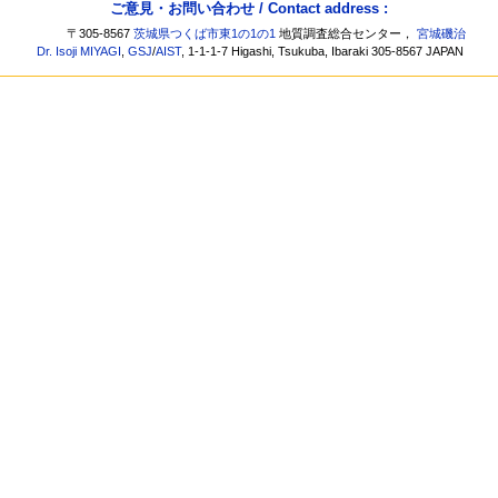
ご意見・お問い合わせ / Contact address :
〒305-8567
茨城県つくば市東1の1の1
地質調査総合センター，
宮城磯治
Dr. Isoji MIYAGI
,
GSJ
/
AIST
, 1-1-1-7 Higashi, Tsukuba, Ibaraki 305-8567 JAPAN