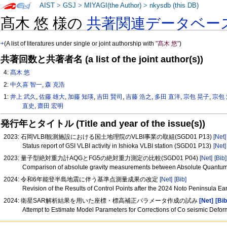
AIST
>
GSJ
>
MIYAGI(the Author)
>
nkysdb (this DB)
髙木 悠 様の
共著関連データベー
+
(A list of literatures under single or joint authorship with
"髙木 悠"
)
共著回数と共著者名 (a list of the joint author(s))
4:
髙木 悠
2:
中久喜 智一
,
森 克浩
1:
井上 武久
,
佐藤 雄大
,
加藤 知瑛
,
吉田 賢司
,
吉藤 浩之
,
多田 直洋
,
宗包 晃子
,
宗包
直史
,
齋田 宏明
発行年とタイトル (Title and year of the issue(s))
2023: 石岡VLBI観測施設における国土地理院のVLBI事業の取組(SGD01 P13)
[Net]
Status report of GSI VLBI activity in Ishioka VLBI station (SGD01 P13)
[Net]
2023: 量子型絶対重力計AQGとFG5の絶対重力測定の比較(SGD01 P04)
[Net]
[Bib]
Comparison of absolute gravity measurements between Absolute Quant
2024: 令和6年能登半島地震に伴う基準点測量成果の改定
[Net]
[Bib]
Revision of the Results of Control Points after the 2024 Noto Peninsula E
2024: 衛星SAR解析結果を用いた座標・標高補正パラメータ作成の試み
[Net]
[Bib
Attempt to Estimate Model Parameters for Corrections of Co seismic Defo