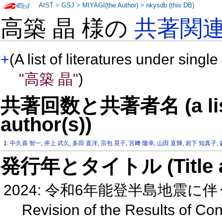
AIST
>
GSJ
>
MIYAGI(the Author)
>
nkysdb (this DB)
高築 晶 様の
共著関
+
(A list of literatures under single
"高築 晶"
)
共著回数と共著者名 (a list o
author(s))
1:
中久喜 智一
,
井上 武久
,
多田 直洋
,
宗包 晃子
,
宮﨑 隆幸
,
山田 直輝
,
岩下 知真子
,
発行年とタイトル (Title and 
2024: 令和6年能登半島地震
Revision of the Results of Con