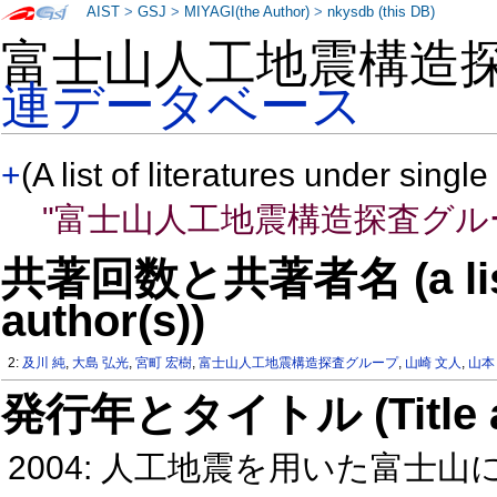
AIST
>
GSJ
>
MIYAGI(the Author)
>
nkysdb (this DB)
富士山人工地震構造
連データベース
+
(A list of literatures under single
"富士山人工地震構造探査グル
共著回数と共著者名 (a list o
author(s))
2:
及川 純
,
大島 弘光
,
宮町 宏樹
,
富士山人工地震構造探査グループ
,
山崎 文人
,
山本
発行年とタイトル (Title and 
2004: 人工地震を用いた富士