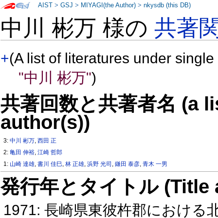
AIST
>
GSJ
>
MIYAGI(the Author)
>
nkysdb (this DB)
中川 彬万 様の
共著
+
(A list of literatures under single
"中川 彬万"
)
共著回数と共著者名 (a list o
author(s))
3:
中川 彬万
,
西田 正
2:
亀田 伸裕
,
江崎 哲郎
1:
山崎 達雄
,
書川 佳巳
,
林 正雄
,
浜野 光司
,
鎌田 泰彦
,
青木 一男
発行年とタイトル (Title and 
1971: 長崎県東彼杵郡におけ