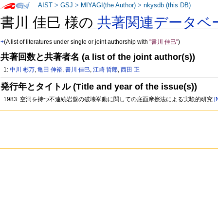
AIST
>
GSJ
>
MIYAGI(the Author)
>
nkysdb (this DB)
書川 佳巳 様の
共著関連データベ
+
(A list of literatures under single or joint authorship with
"書川 佳巳"
)
共著回数と共著者名 (a list of the joint author(s))
1:
中川 彬万
,
亀田 伸裕
,
書川 佳巳
,
江崎 哲郎
,
西田 正
発行年とタイトル (Title and year of the issue(s))
1983: 空洞を持つ不連続岩盤の破壊挙動に関しての底面摩擦法による実験的研究
[