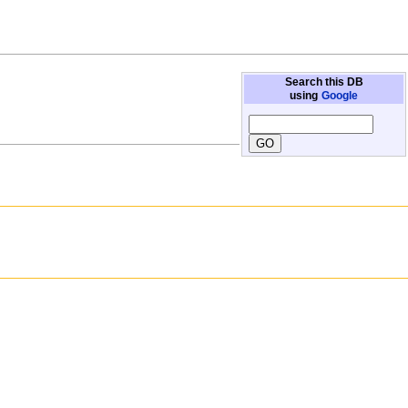
Search this DB
using
Google