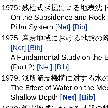
1975: 残柱式採掘による地表
On the Subsidence and Rock 
Pillar System
[Net]
[Bib]
1975: 産炭地域における地盤
[Net]
[Bib]
A Fundamental Study on the El
(Part 2)
[Net]
[Bib]
1979: 浅所陥没機構に対する
The Effect of Water on the Me
Shallow Depth
[Net]
[Bib]