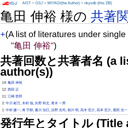
AIST
>
GSJ
>
MIYAGI(the Author)
>
nkysdb (this DB)
亀田 伸裕 様の
共著
+
(A list of literatures under single
"亀田 伸裕"
)
共著回数と共著者名 (a list o
author(s))
14:
亀田 伸裕
12:
西田 正
11:
江崎 哲郎
2:
中川 彬万
,
木村 強
,
矢野 和文
,
青木 一男
1:
中村 建一
,
将 宇静
,
書川 佳巳
,
浜野 光司
,
相川 明
,
高木 宏介
,
高本 宏介
,
鹿田 光一
発行年とタイトル (Title and 