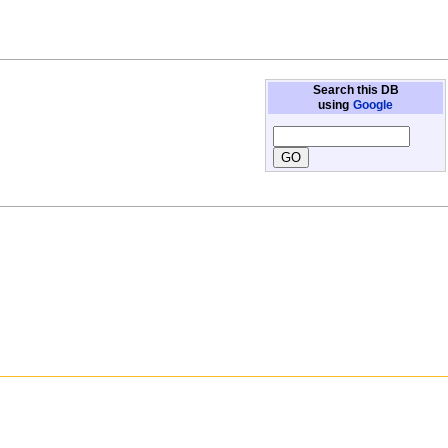
Search this DB
using
Google