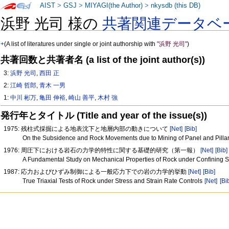
AIST
>
GSJ
>
MIYAGI(the Author)
>
nkysdb (this DB)
浜野 光司 様の
共著関連データベ
+
(A list of literatures under single or joint authorship with
"浜野 光司"
)
共著回数と共著者名 (a list of the joint author(s))
3:
浜野 光司
,
西田 正
2:
江崎 哲郎
,
青木 一男
1:
中川 彬万
,
亀田 伸裕
,
崎山 善平
,
木村 強
発行年とタイトル (Title and year of the issue(s))
1975: 残柱式採掘による地表沈下と地層内部の動きについて
[Net]
[Bib]
On the Subsidence and Rock Movements due to Mining of Panel and Pilla
1976: 周圧下における岩石の力学的特性に関する基礎的研究（第一報）
[Net]
[Bib]
A Fundamental Study on Mechanical Properties of Rock under Confining S
1987: 応力およびひずみ制御による一般応力下での岩の力学的挙動
[Net]
[Bib]
True Triaxial Tests of Rock under Stress and Strain Rate Controls
[Net]
[Bi