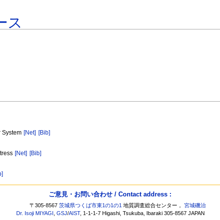
ース
r System
[Net]
[Bib]
tress
[Net]
[Bib]
b]
ご意見・お問い合わせ / Contact address :
〒305-8567
茨城県つくば市東1の1の1
地質調査総合センター，
宮城磯治
Dr. Isoji MIYAGI
,
GSJ
/
AIST
, 1-1-1-7 Higashi, Tsukuba, Ibaraki 305-8567 JAPAN