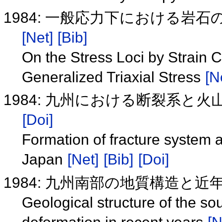
1984: 一般応力下における
[Net]
[Bib]
On the Stress Loci by Strain 
Generalized Triaxial Stress
[N
1984: 九州における断裂系と
[Doi]
Formation of fracture system a
Japan
[Net]
[Bib]
[Doi]
1984: 九州南部の地質構造と
Geological structure of the so