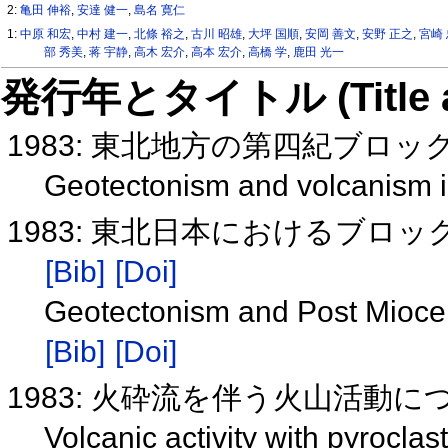
2:
亀田 伸裕
,
安達 健一
,
島名 寛仁
1:
中原 和宏
,
中村 建一
,
北條 裕之
,
古川 昭雄
,
大坪 国順
,
安岡 善文
,
安野 正之
,
宮崎
部 秀美
,
蒋 宇静
,
高木 宏介
,
高本 宏介
,
高橋 学
,
鹿田 光一
発行年とタイトル (Title and 
1983: 東北地方の第四紀ブロ
Geotectonism and volcanism 
1983: 東北日本におけるブロ
[Bib]
[Doi]
Geotectonism and Post Mioce
[Bib]
[Doi]
1983: 火砕流を伴う火山活動に
Volcanic activity with pyroclas