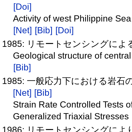
[Doi]
Activity of west Philippine Se
[Net]
[Bib]
[Doi]
1985: リモートセンシングに
Geological structure of centr
[Bib]
1985: 一般応力下における
[Net]
[Bib]
Strain Rate Controlled Tests o
Generalized Triaxial Stresses
1986: リモートセンシング