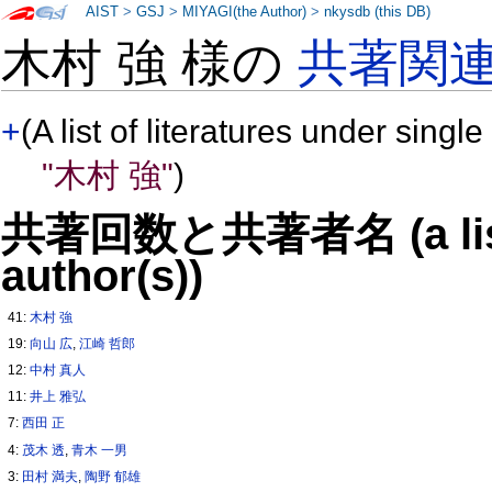
AIST
>
GSJ
>
MIYAGI(the Author)
>
nkysdb (this DB)
木村 強 様の
共著関
+
(A list of literatures under single
"木村 強"
)
共著回数と共著者名 (a list o
author(s))
41:
木村 強
19:
向山 広
,
江崎 哲郎
12:
中村 真人
11:
井上 雅弘
7:
西田 正
4:
茂木 透
,
青木 一男
3:
田村 満夫
,
陶野 郁雄