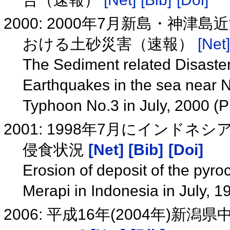
2000: 2000年7月新島・神
おける土砂災害（速報）
[Net]
The Sediment related Disaste
Earthquakes in the sea near 
Typhoon No.3 in July, 2000 (
2001: 1998年7月にインド
侵食状況
[Net]
[Bib]
[Doi]
Erosion of deposit of the pyro
Merapi in Indonesia in July, 
2006: 平成16年(2004年