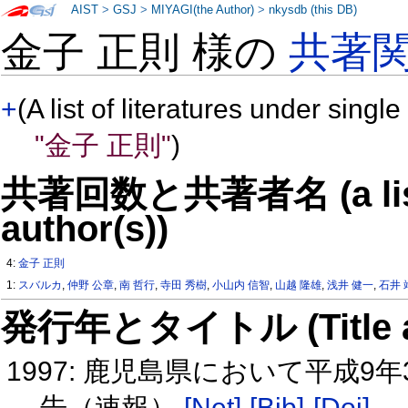
AIST
>
GSJ
>
MIYAGI(the Author)
>
nkysdb (this DB)
金子 正則 様の
共著
+
(A list of literatures under single
"金子 正則"
)
共著回数と共著者名 (a list o
author(s))
4:
金子 正則
1:
スバルカ
,
仲野 公章
,
南 哲行
,
寺田 秀樹
,
小山内 信智
,
山越 隆雄
,
浅井 健一
,
石井 
発行年とタイトル (Title and 
1997: 鹿児島県において平成
告（速報）
[Net]
[Bib]
[Doi]