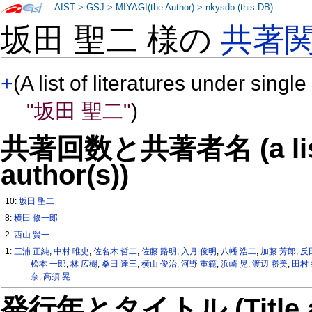
AIST
>
GSJ
>
MIYAGI(the Author)
>
nkysdb (this DB)
坂田 聖二 様の
共著
+
(A list of literatures under single
"坂田 聖二"
)
共著回数と共著者名 (a list o
author(s))
10:
坂田 聖二
8:
横田 修一郎
2:
西山 賢一
1:
三浦 正純
,
中村 唯史
,
佐名木 哲二
,
佐藤 路明
,
入月 俊明
,
八幡 浩二
,
加藤 芳郎
,
反
松本 一郎
,
林 広樹
,
桑田 達三
,
横山 俊治
,
河野 重範
,
浜崎 晃
,
渡辺 勝美
,
田村
奈
,
高須 晃
発行年とタイトル (Title and 