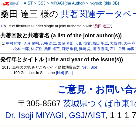
AIST
>
GSJ
>
MIYAGI(the Author)
>
nkysdb (this DB)
桑田 達三 様の
共著関連データベ
+
(A list of literatures under single or joint authorship with
"桑田 達三"
)
共著回数と共著者名 (a list of the joint author(s))
1:
中村 唯史
,
入月 俊明
,
八幡 浩二
,
加藤 芳郎
,
反田 博文
,
坂田 聖二
,
大坂 理
,
大平 
松本 一郎
,
林 広樹
,
桑田 達三
,
河野 重範
,
浜崎 晃
,
渡辺 勝美
,
石井 岳男
,
赤坂
発行年とタイトル (Title and year of the issue(s))
2013: 島根の大地 みどころガイド 島根地質百選
[Net]
[Bib]
100 Geosites in Shimane
[Net]
[Bib]
ご意見・お問い合わせ /
〒305-8567
茨城県つくば市東1
Dr. Isoji MIYAGI
,
GSJ
/
AIST
, 1-1-1-