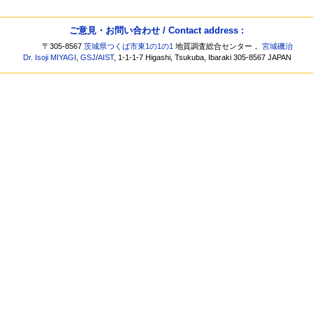
ご意見・お問い合わせ / Contact address :
〒305-8567
茨城県つくば市東1の1の1
地質調査総合センター，
宮城磯治
Dr. Isoji MIYAGI
,
GSJ
/
AIST
, 1-1-1-7 Higashi, Tsukuba, Ibaraki 305-8567 JAPAN