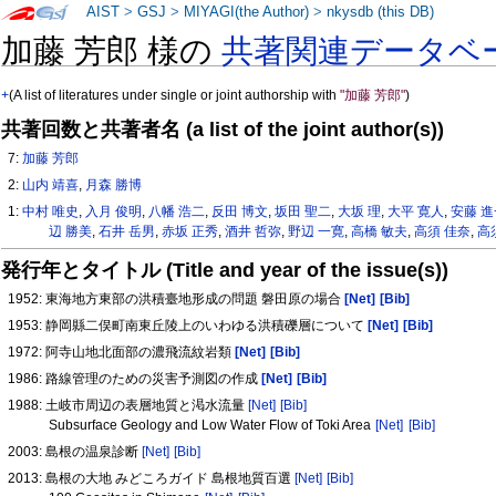
AIST
>
GSJ
>
MIYAGI(the Author)
>
nkysdb (this DB)
加藤 芳郎 様の
共著関連データベ
+
(A list of literatures under single or joint authorship with
"加藤 芳郎"
)
共著回数と共著者名 (a list of the joint author(s))
7:
加藤 芳郎
2:
山内 靖喜
,
月森 勝博
1:
中村 唯史
,
入月 俊明
,
八幡 浩二
,
反田 博文
,
坂田 聖二
,
大坂 理
,
大平 寛人
,
安藤 
辺 勝美
,
石井 岳男
,
赤坂 正秀
,
酒井 哲弥
,
野辺 一寛
,
高橋 敏夫
,
高須 佳奈
,
高
発行年とタイトル (Title and year of the issue(s))
1952: 東海地方東部の洪積臺地形成の問題 磐田原の場合
[Net]
[Bib]
1953: 静岡縣二俣町南東丘陵上のいわゆる洪積礫層について
[Net]
[Bib]
1972: 阿寺山地北面部の濃飛流紋岩類
[Net]
[Bib]
1986: 路線管理のための災害予測図の作成
[Net]
[Bib]
1988: 土岐市周辺の表層地質と渇水流量
[Net]
[Bib]
Subsurface Geology and Low Water Flow of Toki Area
[Net]
[Bib]
2003: 島根の温泉診断
[Net]
[Bib]
2013: 島根の大地 みどころガイド 島根地質百選
[Net]
[Bib]