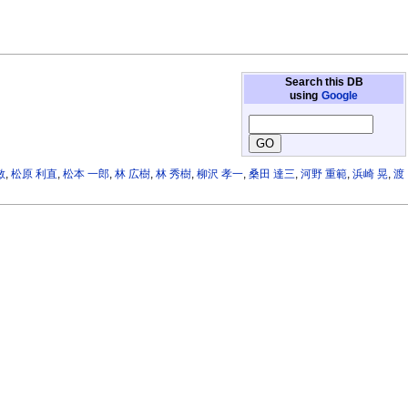
Search this DB
using
Google
敏
,
松原 利直
,
松本 一郎
,
林 広樹
,
林 秀樹
,
柳沢 孝一
,
桑田 達三
,
河野 重範
,
浜崎 晃
,
渡