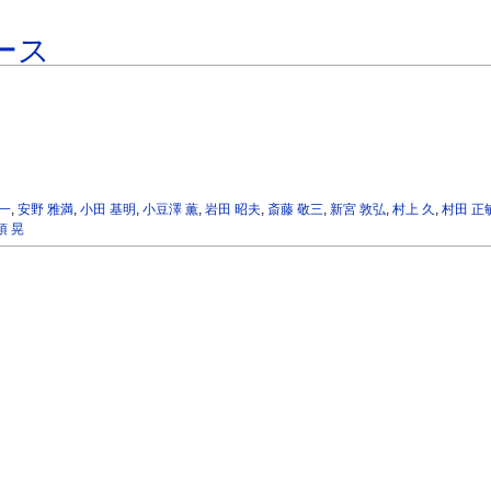
ース
進一
,
安野 雅満
,
小田 基明
,
小豆澤 薫
,
岩田 昭夫
,
斎藤 敬三
,
新宮 敦弘
,
村上 久
,
村田 正
須 晃