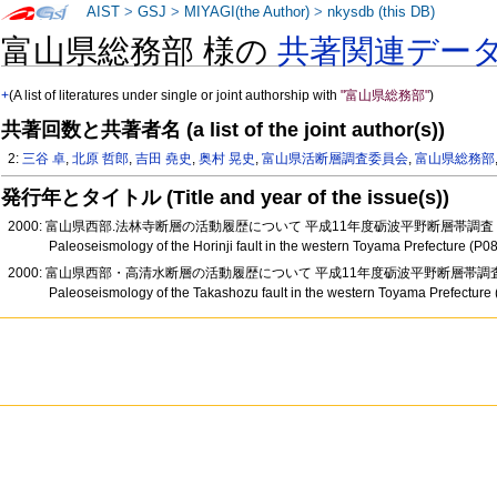
AIST
>
GSJ
>
MIYAGI(the Author)
>
nkysdb (this DB)
富山県総務部 様の
共著関連デー
+
(A list of literatures under single or joint authorship with
"富山県総務部"
)
共著回数と共著者名 (a list of the joint author(s))
2:
三谷 卓
,
北原 哲郎
,
吉田 堯史
,
奥村 晃史
,
富山県活断層調査委員会
,
富山県総務部
発行年とタイトル (Title and year of the issue(s))
2000: 富山県西部.法林寺断層の活動履歴について 平成11年度砺波平野断層帯調査
Paleoseismology of the Horinji fault in the western Toyama Prefecture (P0
2000: 富山県西部・高清水断層の活動履歴について 平成11年度砺波平野断層帯調査
Paleoseismology of the Takashozu fault in the western Toyama Prefecture