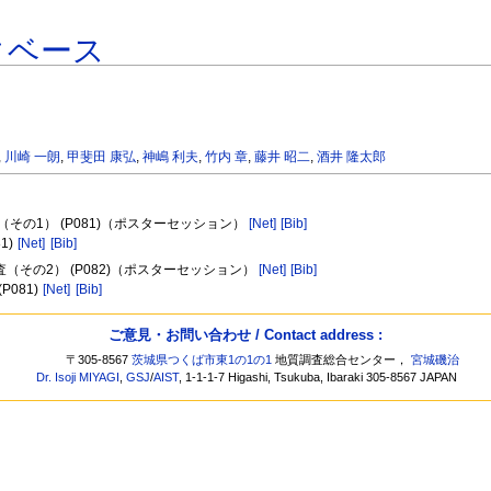
タベース
,
川崎 一朗
,
甲斐田 康弘
,
神嶋 利夫
,
竹内 章
,
藤井 昭二
,
酒井 隆太郎
（その1） (P081)（ポスターセッション）
[Net]
[Bib]
81)
[Net]
[Bib]
（その2） (P082)（ポスターセッション）
[Net]
[Bib]
 (P081)
[Net]
[Bib]
ご意見・お問い合わせ / Contact address :
〒305-8567
茨城県つくば市東1の1の1
地質調査総合センター，
宮城磯治
Dr. Isoji MIYAGI
,
GSJ
/
AIST
, 1-1-1-7 Higashi, Tsukuba, Ibaraki 305-8567 JAPAN