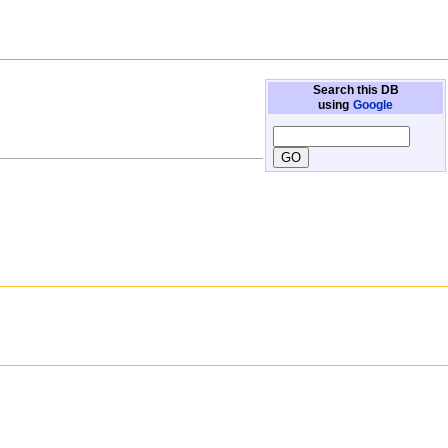
Search this DB
using
Google