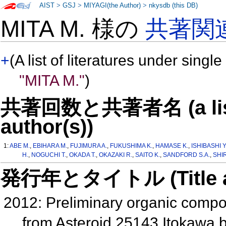
AIST
>
GSJ
>
MIYAGI(the Author)
>
nkysdb (this DB)
MITA M. 様の
共著関
+
(A list of literatures under single
"MITA M."
)
共著回数と共著者名 (a list o
author(s))
1:
ABE M.
,
EBIHARA M.
,
FUJIMURA A.
,
FUKUSHIMA K.
,
HAMASE K.
,
ISHIBASHI Y
H.
,
NOGUCHI T.
,
OKADA T.
,
OKAZAKI R.
,
SAITO K.
,
SANDFORD S.A.
,
SHIR
発行年とタイトル (Title and 
2012: Preliminary organic compou
from Asteroid 25143 Itokawa 