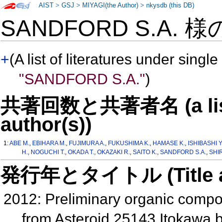
AIST
>
GSJ
>
MIYAGI(the Author)
>
nkysdb (this DB)
SANDFORD S.A. 
+
(A list of literatures under single
"SANDFORD S.A."
)
共著回数と共著者名 (a list o
author(s))
1:
ABE M.
,
EBIHARA M.
,
FUJIMURA A.
,
FUKUSHIMA K.
,
HAMASE K.
,
ISHIBASHI Y
H.
,
NOGUCHI T.
,
OKADA T.
,
OKAZAKI R.
,
SAITO K.
,
SANDFORD S.A.
,
SHIR
発行年とタイトル (Title and 
2012: Preliminary organic compou
from Asteroid 25143 Itokawa 