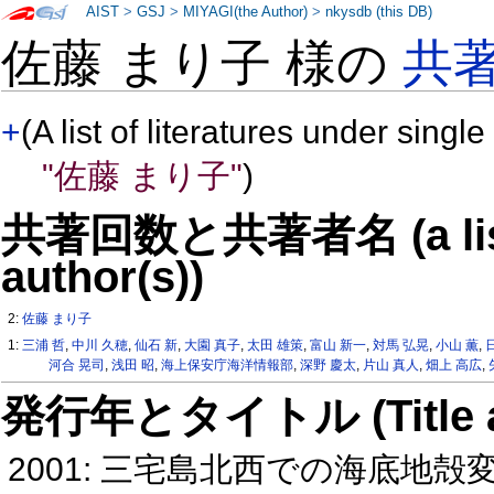
AIST
>
GSJ
>
MIYAGI(the Author)
>
nkysdb (this DB)
佐藤 まり子 様の
共
+
(A list of literatures under single
"佐藤 まり子"
)
共著回数と共著者名 (a list o
author(s))
2:
佐藤 まり子
1:
三浦 哲
,
中川 久穂
,
仙石 新
,
大園 真子
,
太田 雄策
,
富山 新一
,
対馬 弘晃
,
小山 薫
,
河合 晃司
,
浅田 昭
,
海上保安庁海洋情報部
,
深野 慶太
,
片山 真人
,
畑上 高広
,
発行年とタイトル (Title and 
2001: 三宅島北西での海底