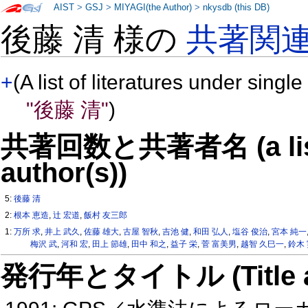
AIST
>
GSJ
>
MIYAGI(the Author)
>
nkysdb (this DB)
後藤 清 様の
共著関
+
(A list of literatures under single
"後藤 清"
)
共著回数と共著者名 (a list o
author(s))
5:
後藤 清
2:
根本 恵造
,
辻 宏道
,
飯村 友三郎
1:
万所 求
,
井上 武久
,
佐藤 雄大
,
古屋 智秋
,
吉池 健
,
和田 弘人
,
塩谷 俊治
,
宮本 純一
梅沢 武
,
河和 宏
,
田上 節雄
,
田中 和之
,
益子 栄
,
菅 富美男
,
越智 久巳一
,
鈴木 
発行年とタイトル (Title and 