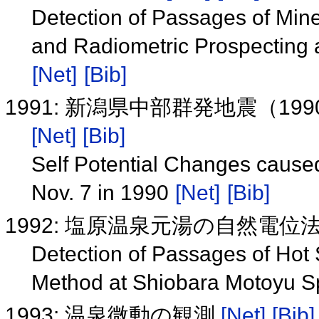
Detection of Passages of Mine
and Radiometric Prospecting 
[Net]
[Bib]
1991: 新潟県中部群発地震（1
[Net]
[Bib]
Self Potential Changes cause
Nov. 7 in 1990
[Net]
[Bib]
1992: 塩原温泉元湯の自然電
Detection of Passages of Hot 
Method at Shiobara Motoyu Sp
1993: 温泉微動の観測
[Net]
[Bib]