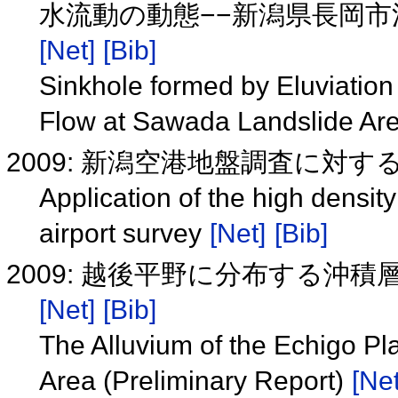
水流動の動態−−新潟県長岡市
[Net]
[Bib]
Sinkhole formed by Eluviation
Flow at Sawada Landslide Are
2009: 新潟空港地盤調査に対
Application of the high density
airport survey
[Net]
[Bib]
2009: 越後平野に分布する沖
[Net]
[Bib]
The Alluvium of the Echigo Pl
Area (Preliminary Report)
[Net