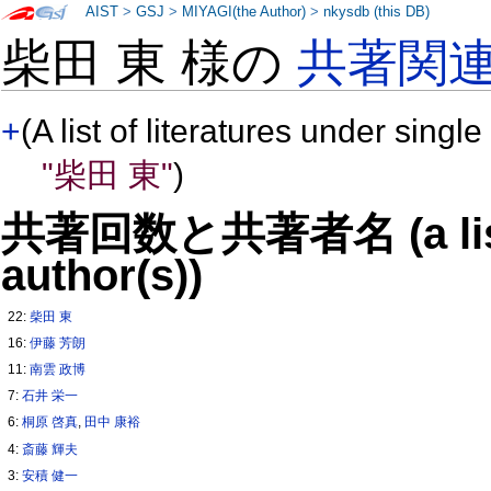
AIST
>
GSJ
>
MIYAGI(the Author)
>
nkysdb (this DB)
柴田 東 様の
共著関
+
(A list of literatures under single
"柴田 東"
)
共著回数と共著者名 (a list o
author(s))
22:
柴田 東
16:
伊藤 芳朗
11:
南雲 政博
7:
石井 栄一
6:
桐原 啓真
,
田中 康裕
4:
斎藤 輝夫
3:
安積 健一