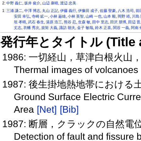
2:
中野 義仁
,
坂井 俊介
,
山辺 康晴
,
渡辺 忠美
1:
三浦 謙二
,
中澤 博志
,
丸山 正記
,
伊藤 義行
,
伊豫田 成子
,
佐藤 聖豪
,
八木 浩司
,
前
安田 幸弘
,
寺崎 絋一
,
小林 巌雄
,
小林 英智
,
山崎 一也
,
山本 毅
,
岡野 靖
,
川島
垣 孝晴
,
武石 春生
,
湯原 浩三
,
熊谷 忍
,
生森 敏
,
田中 里志
,
田沢 朋博
,
田辺 晋
丈志
,
衣幡 秀次
,
規矩 大義
,
諏訪 朝夫
,
金子 敏哉
,
鈴木 正喜
,
関谷 一義
,
阿南 
発行年とタイトル (Title and 
1986: 一切経山，草津白根火
Thermal images of volcanoes
1987: 後生掛地熱地帯におけ
Ground Surface Electric Curr
Area
[Net]
[Bib]
1987: 断層，クラックの自然
Detection of fault and fissure