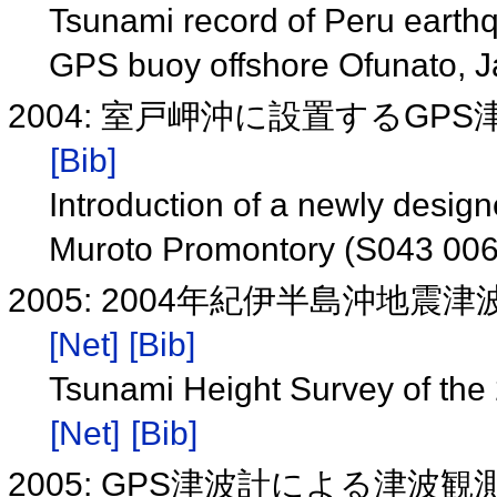
Tsunami record of Peru earth
GPS buoy offshore Ofunato, 
2004: 室戸岬沖に設置するGPS
[Bib]
Introduction of a newly desig
Muroto Promontory (S043 00
2005: 2004年紀伊半島沖地
[Net]
[Bib]
Tsunami Height Survey of the 
[Net]
[Bib]
2005: GPS津波計による津波観