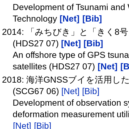
Development of Tsunami and
Technology
[Net]
[Bib]
2014: 「みちびき」と「きく
(HDS27 07)
[Net]
[Bib]
An offshore type of GPS tsu
satellites (HDS27 07)
[Net]
[B
2018: 海洋GNSSブイを活
(SCG67 06)
[Net]
[Bib]
Development of observation s
deformation measurement uti
[Net]
[Bib]