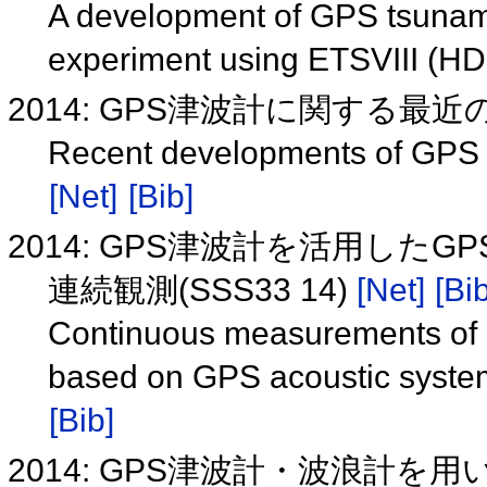
A development of GPS tsunam
experiment using ETSVIII (H
2014: GPS津波計に関する最近の
Recent developments of GPS 
[Net]
[Bib]
2014: GPS津波計を活用した
連続観測(SSS33 14)
[Net]
[Bib
Continuous measurements of 
based on GPS acoustic syst
[Bib]
2014: GPS津波計・波浪計を