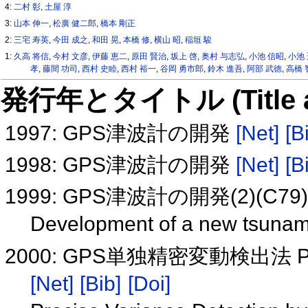
4:
二村 彰
,
土屋 淳
3:
山本 伸一
,
松廣 健二郎
,
橋本 剛正
2:
三宅 寿英
,
今田 成之
,
和田 晃
,
本橋 修
,
横山 昭
,
稲垣 駿
1:
久高 将信
,
今村 文彦
,
伊藤 恵二
,
原田 賢治
,
坂上 啓
,
奥村 与志弘
,
小池 信昭
,
小池
孝
,
藤間 功司
,
西村 史睦
,
西村 裕一
,
谷岡 勇市郎
,
鈴木 進吾
,
阿部 武徳
,
高橋 
発行年とタイトル (Title and 
1997: GPS津波計の開発
[Net]
[B
1998: GPS津波計の開発
[Net]
[B
1999: GPS津波計の開発(2)(C79
Development of a new tsunami
2000: GPS単独精密変動検出法 PVD: Po
[Net]
[Bib]
[Doi]