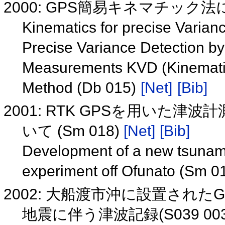
2000: GPS簡易キネマチック
Kinematics for precise Varia
Precise Variance Detection b
Measurements KVD (Kinematics
Method (Db 015)
[Net]
[Bib]
2001: RTK GPSを用いた
いて (Sm 018)
[Net]
[Bib]
Development of a new tsunam
experiment off Ofunato (Sm 0
2002: 大船渡市沖に設置され
地震に伴う津波記録(S039 00