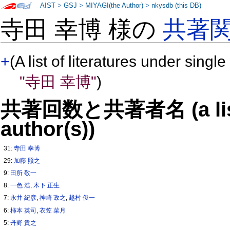
AIST
>
GSJ
>
MIYAGI(the Author)
>
nkysdb (this DB)
寺田 幸博 様の
共著
+
(A list of literatures under single
"寺田 幸博"
)
共著回数と共著者名 (a list o
author(s))
31:
寺田 幸博
29:
加藤 照之
9:
田所 敬一
8:
一色 浩
,
木下 正生
7:
永井 紀彦
,
神崎 政之
,
越村 俊一
6:
柿本 英司
,
衣笠 菜月
5:
丹野 貴之