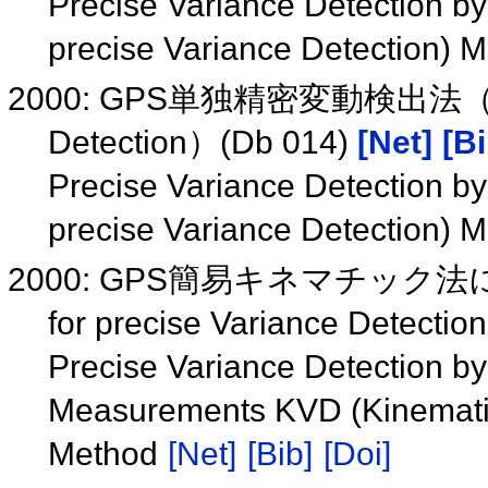
Precise Variance Detection b
precise Variance Detection) 
2000: GPS単独精密変動検出法（PVD: 
Detection）(Db 014)
[Net]
[Bi
Precise Variance Detection b
precise Variance Detection) 
2000: GPS簡易キネマチック法によ
for precise Variance Detectio
Precise Variance Detection b
Measurements KVD (Kinematics
Method
[Net]
[Bib]
[Doi]