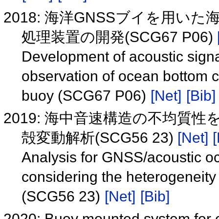
2018: 海洋GNSSブイを用
処理装置の開発(SCG67 P06)
Development of acoustic signa
observation of ocean bottom 
buoy (SCG67 P06)
[Net]
[Bib]
2019: 海中音速構造の不均質
殻変動解析(SCG56 23)
[Net]
[
Analysis for GNSS/acoustic o
considering the heterogeneity
(SCG56 23)
[Net]
[Bib]
2020: Buoy mounted system for c