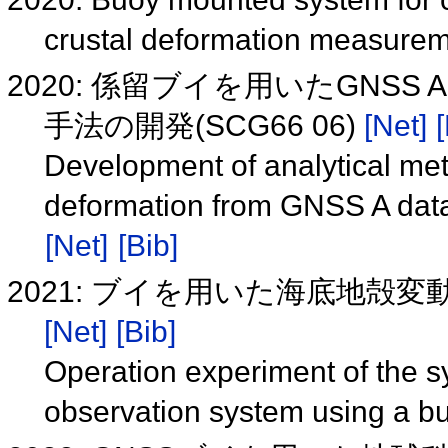
crustal deformation measur
2020: 係留ブイを用いたGNS
手法の開発(SCG66 06)
[Net]
[
Development of analytical meth
deformation from GNSS A dat
[Net]
[Bib]
2021: ブイを用いた海底地殻変動
[Net]
[Bib]
Operation experiment of the sy
observation system using a 