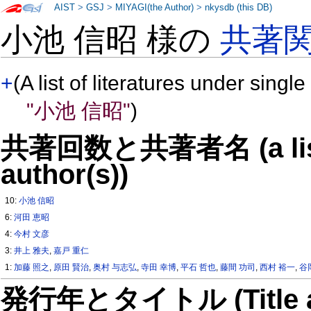
AIST
>
GSJ
>
MIYAGI(the Author)
>
nkysdb (this DB)
小池 信昭 様の
共著
+
(A list of literatures under single
"小池 信昭"
)
共著回数と共著者名 (a list o
author(s))
10:
小池 信昭
6:
河田 恵昭
4:
今村 文彦
3:
井上 雅夫
,
嘉戸 重仁
1:
加藤 照之
,
原田 賢治
,
奥村 与志弘
,
寺田 幸博
,
平石 哲也
,
藤間 功司
,
西村 裕一
,
谷
発行年とタイトル (Title and 