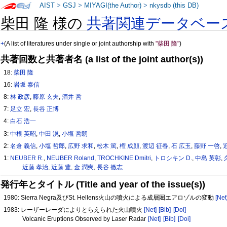
AIST
>
GSJ
>
MIYAGI(the Author)
>
nkysdb (this DB)
柴田 隆 様の
共著関連データベー
+
(A list of literatures under single or joint authorship with
"柴田 隆"
)
共著回数と共著者名 (a list of the joint author(s))
18:
柴田 隆
16:
岩坂 泰信
8:
林 政彦
,
藤原 玄夫
,
酒井 哲
7:
足立 宏
,
長谷 正博
4:
白石 浩一
3:
中根 英昭
,
中田 滉
,
小塩 哲朗
2:
名倉 義信
,
小塩 哲郎
,
広野 求和
,
松木 篤
,
権 成顔
,
渡辺 征春
,
石 広玉
,
藤野 一啓
,
1:
NEUBER R.
,
NEUBER Roland
,
TROCHKINE Dmitri
,
トロシキン D.
,
中島 英彰
,
近藤 孝治
,
近藤 豊
,
金 潤奭
,
長谷 徹志
発行年とタイトル (Title and year of the issue(s))
1980: Sierra Negra及びSt. Hellens火山の噴火による成層圏エアロゾルの変動
[Net
1983: レーザーレーダによりとらえられた火山噴火
[Net]
[Bib]
[Doi]
Volcanic Eruptions Observed by Laser Radar
[Net]
[Bib]
[Doi]