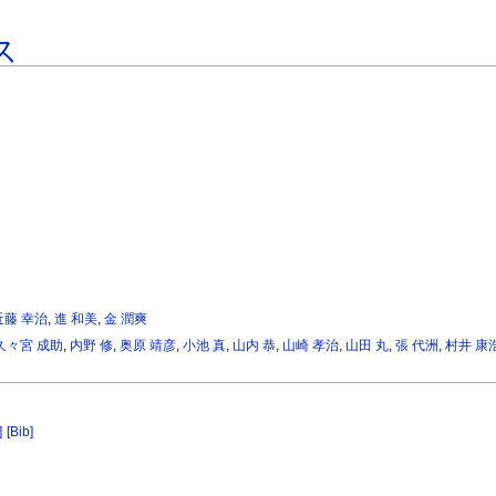
ス
近藤 幸治
,
進 和美
,
金 潤爽
久々宮 成助
,
内野 修
,
奥原 靖彦
,
小池 真
,
山内 恭
,
山崎 孝治
,
山田 丸
,
張 代洲
,
村井 康
]
[Bib]