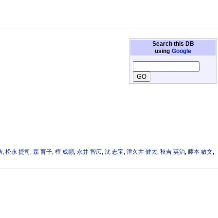
Search this DB
using
Google
浩
,
松永 捷司
,
森 育子
,
権 成願
,
永井 智広
,
沈 志宝
,
津久井 健太
,
秋吉 英治
,
藤本 敏文
,