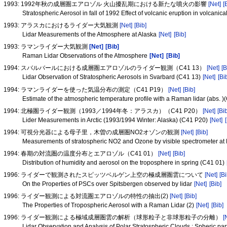
1993: 1992年秋の成層圏エアロゾル 火山擾乱期における新たな噴火の影響
[Net]
[
Stratospheric Aerosol in fall of 1992 Effect of volcanic eruption in volcanic
1993: アラスカにおけるライダー大気観測
[Net]
[Bib]
Lidar Measurements of the Atmosphere at Alaska
[Net]
[Bib]
1993: ラマンライダー大気観測
[Net]
[Bib]
Raman Lidar Observations of the Atmosphere
[Net]
[Bib]
1994: スバルバールにおける成層圏エアロゾルのライダー観測（C41 13）
[Net]
[B
Lidar Observation of Stratospheric Aerosols in Svarbard (C41 13)
[Net]
[Bi
1994: ラマンライダーを使った気温分布の測定（C41 P19）
[Net]
[Bib]
Estimate of the atmospheric temperature profile with a Raman lidar (abs. 
1994: 北極圏ライダー観測（1993／1994年冬：アラスカ）（C41 P20）
[Net]
[Bi
Lider Measurements in Arctic (1993/1994 Winter: Alaska) (C41 P20)
[Net]
1994: 可視分光器による母子里，木曽の成層圏NO2オゾンの観測
[Net]
[Bib]
Measurements of stratospheric NO2 and Ozone by visible spectrometer at
1994: 春期の対流圏の温度分布とエアロゾル（C41 01）
[Net]
[Bib]
Distribution of humidity and aerosol on the troposphere in spring (C41 01)
1996: ライダーで観測されたスピッツベルゲン上空の極成層圏雲について
[Net]
[Bi
On the Properties of PSCs over Spitsbergen observed by lidar
[Net]
[Bib]
1996: ライダー観測による対流圏エアロゾルの特性の抽出(2)
[Net]
[Bib]
The Properties of Tropospheric Aerosol with a Raman Lidar (2)
[Net]
[Bib]
1996: ライダー観測による極域成層圏雲の解析（球形粒子と非球形粒子の分離）
[
Lidar Observation and Analysis of Polar Stratospheric Clouds : Spheric par