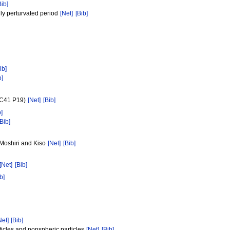
Bib]
ally perturvated period
[Net]
[Bib]
ib]
b]
)(C41 P19)
[Net]
[Bib]
b]
[Bib]
 Moshiri and Kiso
[Net]
[Bib]
[Net]
[Bib]
b]
Net]
[Bib]
ticles and nonspheric particles
[Net]
[Bib]