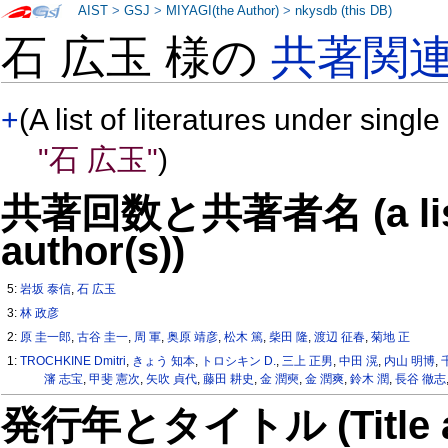
AIST
>
GSJ
>
MIYAGI(the Author)
>
nkysdb (this DB)
石 広玉 様の
共著関
+
(A list of literatures under single
"石 広玉"
)
共著回数と共著者名 (a list o
author(s))
5:
岩坂 泰信
,
石 広玉
3:
林 政彦
2:
原 圭一郎
,
古谷 圭一
,
周 軍
,
奥原 靖彦
,
松木 篤
,
柴田 隆
,
渡辺 征春
,
菊地 正
1:
TROCHKINE Dmitri
,
きょう 知本
,
トロシキン D.
,
三上 正男
,
中田 滉
,
内山 明博
,
瀋 志宝
,
甲斐 憲次
,
矢吹 貞代
,
藤田 耕史
,
金 潤奭
,
金 潤爽
,
鈴木 潤
,
長谷 徹志
発行年とタイトル (Title and 