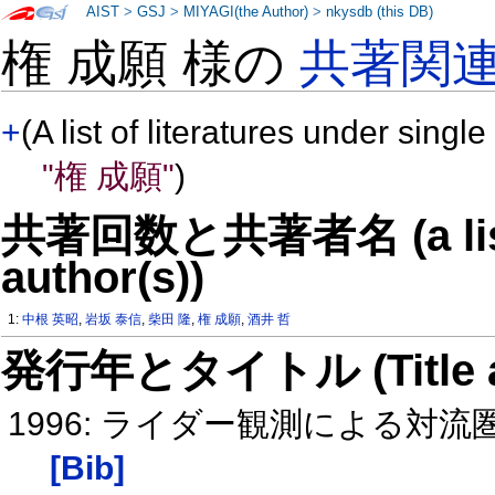
AIST
>
GSJ
>
MIYAGI(the Author)
>
nkysdb (this DB)
権 成願 様の
共著関
+
(A list of literatures under single
"権 成願"
)
共著回数と共著者名 (a list o
author(s))
1:
中根 英昭
,
岩坂 泰信
,
柴田 隆
,
権 成願
,
酒井 哲
発行年とタイトル (Title and 
1996: ライダー観測による対
[Bib]