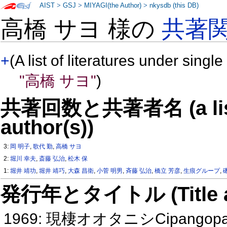
AIST
>
GSJ
>
MIYAGI(the Author)
>
nkysdb (this DB)
高橋 サヨ 様の
共著
+
(A list of literatures under single
"高橋 サヨ"
)
共著回数と共著者名 (a list o
author(s))
3:
岡 明子
,
歌代 勤
,
高橋 サヨ
2:
堀川 幸夫
,
斎藤 弘治
,
松木 保
1:
堀井 靖功
,
堀井 靖巧
,
大森 昌衛
,
小菅 明男
,
斉藤 弘治
,
橋立 芳彦
,
生痕グループ
,
発行年とタイトル (Title and 
1969: 現棲オオタニシCipangop