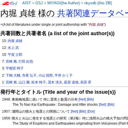
AIST
>
GSJ
>
MIYAGI(the Author)
>
nkysdb (this DB)
内堀 貞雄 様の
共著関連データベ
+
(A list of literatures under single or joint authorship with
"内堀 貞雄"
)
共著回数と共著者名 (a list of the joint author(s))
15:
内堀 貞雄
12:
水上 武
10:
平賀 士郎
7:
宮崎 務
,
行田 紀也
3:
宇都宮 時子
2:
下鶴 大輔
,
寺尾 弘子
,
小山 悦郎
,
平井 かく子
1:
宮崎 努
,
山口 勝
,
松本 時子
,
茂木 清夫
,
萩原 道徳
,
長田 昇
発行年とタイトル (Title and year of the issue(s))
1948: 東南梅地震に就いて 特に震害と餘震の分布
[Net]
[Bib]
The To Nan Kai Earthquake : Damage and After shocks
[Net]
[Bib]
1957: 淺間山の噴火と地震との関係について
[Net]
[Bib]
[Doi]
1959: 噴火と火山に発生する地震との研究（第2報）特に浅間火山の噴火予知の
The Study of Eruptions and Earthquakes originating from Volcanoes (Part I