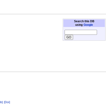
Search this DB
using
Google
ib]
[Doi]