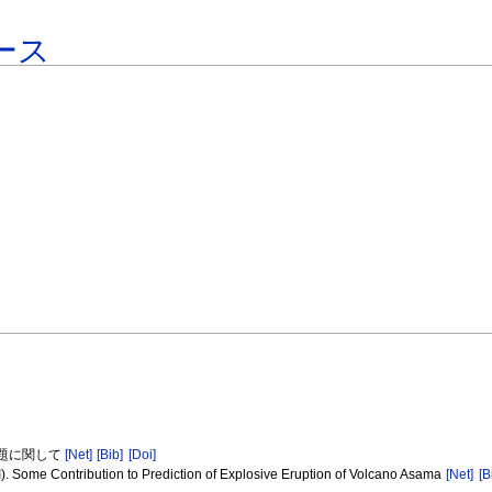
ース
問題に関して
[Net]
[Bib]
[Doi]
I). Some Contribution to Prediction of Explosive Eruption of Volcano Asama
[Net]
[B