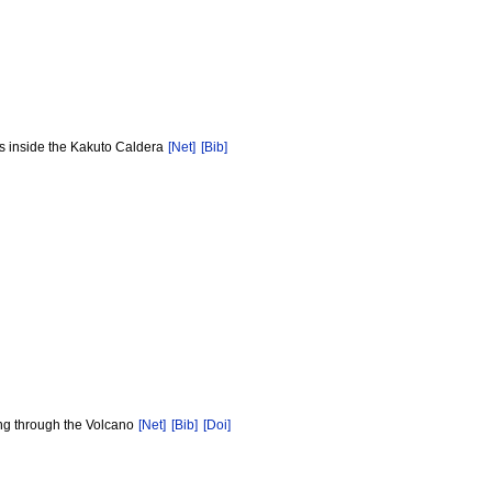
es inside the Kakuto Caldera
[Net]
[Bib]
ing through the Volcano
[Net]
[Bib]
[Doi]