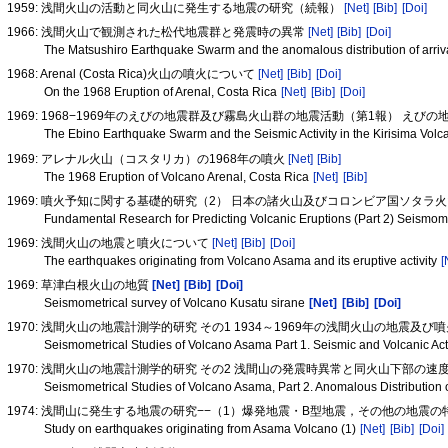
1959: 浅間火山の活動と同火山に発生する地震の研究（続報）
[Net]
[Bib]
[Doi]
1966: 浅間火山で観測された松代地震群と発震時の異常
[Net]
[Bib]
[Doi]
The Matsushiro Earthquake Swarm and the anomalous distribution of arriv
1968: Arenal (Costa Rica)火山の噴火について
[Net]
[Bib]
[Doi]
On the 1968 Eruption of Arenal, Costa Rica
[Net]
[Bib]
[Doi]
1969: 1968−1969年のえびの地震群及び霧島火山群の地震活動（第1報） えび
The Ebino Earthquake Swarm and the Seismic Activity in the Kirisima Volc
1969: アレナル火山（コスタリカ）の1968年の噴火
[Net]
[Bib]
The 1968 Eruption of Volcano Arenal, Costa Rica
[Net]
[Bib]
1969: 噴火予知に関する基礎的研究（2） 日本の諸火山及びコロンビア国ソタ
Fundamental Research for Predicting Volcanic Eruptions (Part 2) Seismom
1969: 浅間火山の地震と噴火について
[Net]
[Bib]
[Doi]
The earthquakes originating from Volcano Asama and its eruptive activity
[
1969: 草津白根火山の地質
[Net]
[Bib]
[Doi]
Seismometrical survey of Volcano Kusatu sirane
[Net]
[Bib]
[Doi]
1970: 浅間火山の地震計測学的研究 その1 1934～1969年の浅間火山の地震及び
Seismometrical Studies of Volcano Asama Part 1. Seismic and Volcanic Ac
1970: 浅間火山の地震計測学的研究 その2 浅間山の発震時異常と同火山下部の
Seismometrical Studies of Volcano Asama, Part 2. Anomalous Distribution o
1974: 浅間山に発生する地震の研究−−（1）爆発地震・B型地震，その他の地震の
Study on earthquakes originating from Asama Volcano (1)
[Net]
[Bib]
[Doi]