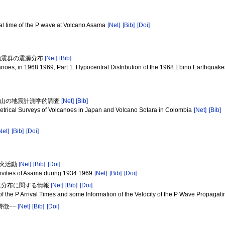
al time of the P wave at Volcano Asama
[Net]
[Bib]
[Doi]
の地震群の震源分布
[Net]
[Bib]
anoes, in 1968 1969, Part 1. Hypocentral Distribution of the 1968 Ebino Earthquak
ラ火山の地震計測学的調査
[Net]
[Bib]
etrical Surveys of Volcanoes in Japan and Volcano Sotara in Colombia
[Net]
[Bib]
Net]
[Bib]
[Doi]
噴火活動
[Net]
[Bib]
[Doi]
tivities of Asama during 1934 1969
[Net]
[Bib]
[Doi]
速度分布に関する情報
[Net]
[Bib]
[Doi]
f the P Arrival Times and some Information of the Velocity of the P Wave Propagat
特徴−−
[Net]
[Bib]
[Doi]